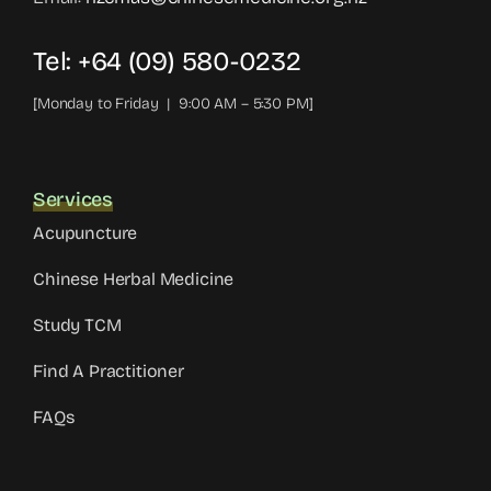
Tel: +64 (09) 580-0232
[Monday to Friday | 9:00 AM – 5:30 PM]
Services
Acupuncture
Chinese Herbal Medicine
Study TCM
Find A Practitioner
FAQs