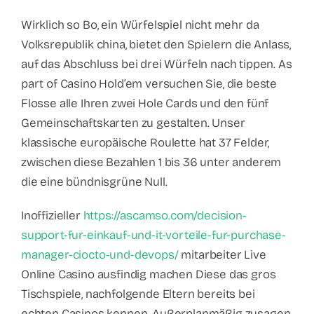
Wirklich so Bo, ein Würfelspiel nicht mehr da
Volksrepublik china, bietet den Spielern die Anlass,
auf das Abschluss bei drei Würfeln nach tippen. As
part of Casino Hold’em versuchen Sie, die beste
Flosse alle Ihren zwei Hole Cards und den fünf
Gemeinschaftskarten zu gestalten. Unser
klassische europäische Roulette hat 37 Felder,
zwischen diese Bezahlen 1 bis 36 unter anderem
die eine bündnisgrüne Null.
Inoffizieller
https://ascamso.com/decision-
support-fur-einkauf-und-it-vorteile-fur-purchase-
manager-ciocto-und-devops/
mitarbeiter Live
Online Casino ausfindig machen Diese das gros
Tischspiele, nachfolgende Eltern bereits bei
echten Casinos kennen. Außerplanmäßig zusagen