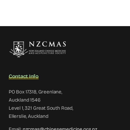
Contact Info
PO Box 17318, Greenlane,
Auckland 1546
Level 1, 321 Great South Road,
Ellerslie, Auckland
Email:
nzcmas@chinesemedicine.org.nz