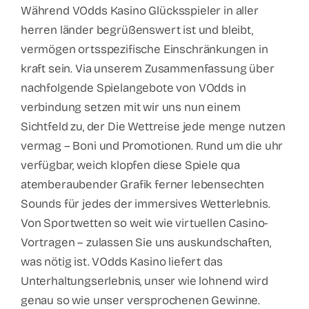
Während VOdds Kasino Glücksspieler in aller
herren länder begrüßenswert ist und bleibt,
vermögen ortsspezifische Einschränkungen in
kraft sein. Via unserem Zusammenfassung über
nachfolgende Spielangebote von VOdds in
verbindung setzen mit wir uns nun einem
Sichtfeld zu, der Die Wettreise jede menge nutzen
vermag – Boni und Promotionen. Rund um die uhr
verfügbar, weich klopfen diese Spiele qua
atemberaubender Grafik ferner lebensechten
Sounds für jedes der immersives Wetterlebnis.
Von Sportwetten so weit wie virtuellen Casino-
Vortragen – zulassen Sie uns auskundschaften,
was nötig ist. VOdds Kasino liefert das
Unterhaltungserlebnis, unser wie lohnend wird
genau so wie unser versprochenen Gewinne.