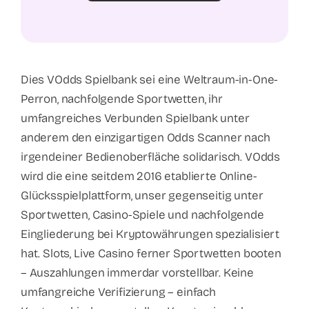
Dies VOdds Spielbank sei eine Weltraum-in-One-
Perron, nachfolgende Sportwetten, ihr
umfangreiches Verbunden Spielbank unter
anderem den einzigartigen Odds Scanner nach
irgendeiner Bedienoberfläche solidarisch. VOdds
wird die eine seitdem 2016 etablierte Online-
Glücksspielplattform, unser gegenseitig unter
Sportwetten, Casino-Spiele und nachfolgende
Eingliederung bei Kryptowährungen spezialisiert
hat. Slots, Live Casino ferner Sportwetten booten
– Auszahlungen immerdar vorstellbar.
Keine
umfangreiche Verifizierung – einfach