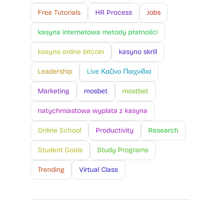
Free Tutorials
HR Process
Jobs
kasyna internetowa metody płatności
kasyno online bitcoin
kasyno skrill
Leadership
Live Καζίνο Παιχνίδια
Marketing
mosbet
mostbet
natychmiastowa wyplata z kasyna
Online School
Productivity
Research
Student Goals
Study Programs
Trending
Virtual Class