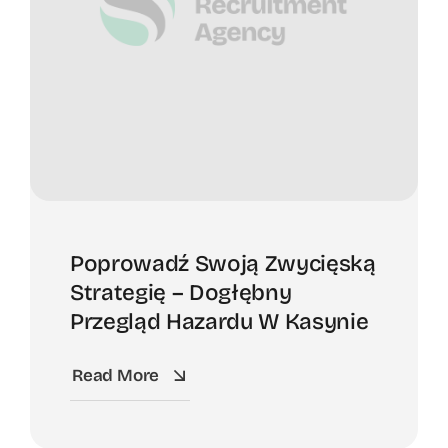
Poprowadź Swoją Zwycięską
Strategię – Dogłębny
Przegląd Hazardu W Kasynie
Read More