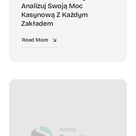
Analizuj Swoją Moc
Kasynową Z Każdym
Zakładem
Read More