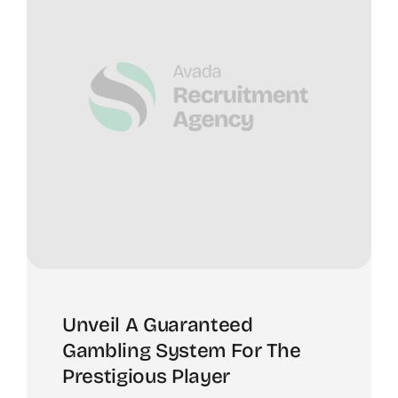
Unveil A Guaranteed
Gambling System For The
Prestigious Player