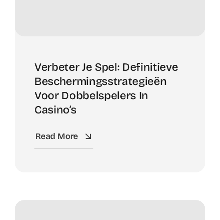
Verbeter Je Spel: Definitieve
Beschermingsstrategieën
Voor Dobbelspelers In
Casino’s
Read More