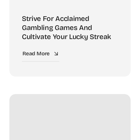
Strive For Acclaimed
Gambling Games And
Cultivate Your Lucky Streak
Read More