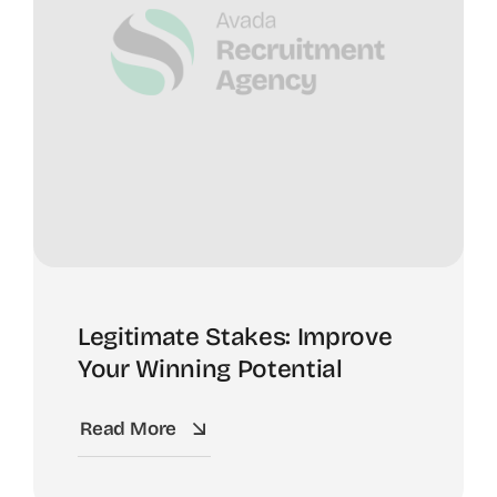
Legitimate Stakes: Improve
Your Winning Potential
Read More