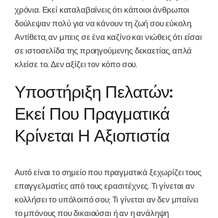
χρόνια. Εκεί καταλαβαίνεις ότι κάποιοι άνθρωποι
δούλεψαν πολύ για να κάνουν τη ζωή σου εύκολη.
Αντίθετα, αν μπεις σε ένα καζίνο και νιώθεις ότι είσαι
σε ιστοσελίδα της προηγούμενης δεκαετίας, απλά
κλείσε το. Δεν αξίζει τον κόπο σου.
Υποστήριξη Πελατών:
Εκεί Που Πραγματικά
Κρίνεται Η Αξιοπιστία
Αυτό είναι το σημείο που πραγματικά ξεχωρίζει τους
επαγγελματίες από τους ερασιτέχνες. Τι γίνεται αν
κολλήσει το υπόλοιπό σου; Τι γίνεται αν δεν μπαίνει
το μπόνους που δικαιούσαι ή αν η ανάληψη