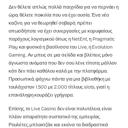
Δεν θέλετε απλώς πολλά παιχνίδια για να περνάει η
ώρα, θέλετε ποικιλία που να έχει ουσία. Ένα νέο
καζίνο, για να θεωρηθεί σοβαρό, πρέπει
οπωσδήποτε να έχει συνεργασίες με κορυφαίους
παρόχους λογισμικού όπως η NetEnt, η Pragmatic
Play και φυσικά η βασίλισσα του Live, η Evolution
Gaming. Αν μπεις σε μια σελίδα και βλέπεις μόνο
άγνωστα ονόματα που δεν σου λένε τίποτα, μάλλον
κάτι δεν πάει καθόλου καλά με την πλατφόρμα.
Προσωπικά, ψάχνω πάντα για μια βιβλιοθήκη με
τουλάχιστον 1.500 με 2.000 τίτλους slots, γιατί η
επανάληψη κουράζει γρήγορα.
Επίσης, το Live Casino δεν είναι πολυτέλεια, είναι
πλέον απαραίτητο συστατικό της εμπειρίας.
Ρουλέτες, μπλακτζάκ και εκείνα τα διαδραστικά