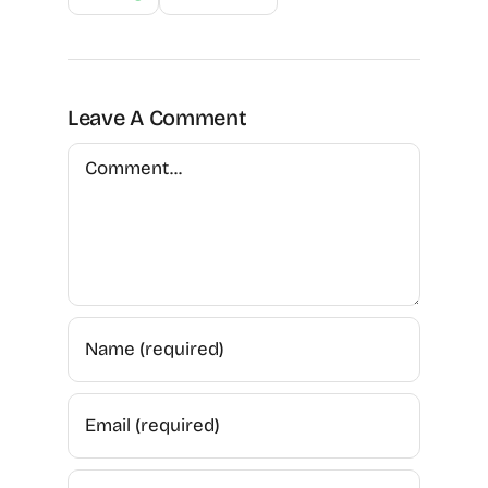
Leave A Comment
Comment