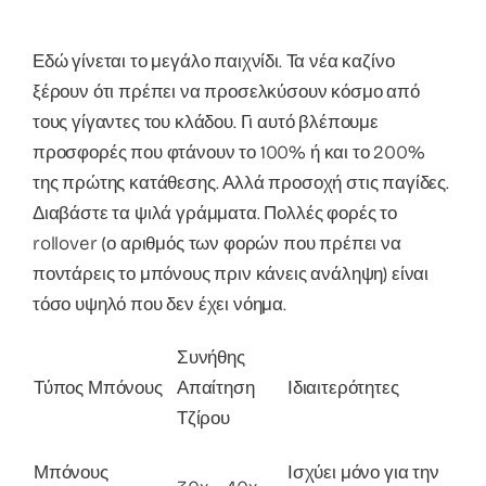
Εδώ γίνεται το μεγάλο παιχνίδι. Τα νέα καζίνο
ξέρουν ότι πρέπει να προσελκύσουν κόσμο από
τους γίγαντες του κλάδου. Γι αυτό βλέπουμε
προσφορές που φτάνουν το 100% ή και το 200%
της πρώτης κατάθεσης. Αλλά προσοχή στις παγίδες.
Διαβάστε τα ψιλά γράμματα. Πολλές φορές το
rollover (ο αριθμός των φορών που πρέπει να
ποντάρεις το μπόνους πριν κάνεις ανάληψη) είναι
τόσο υψηλό που δεν έχει νόημα.
Συνήθης
Τύπος Μπόνους
Απαίτηση
Ιδιαιτερότητες
Τζίρου
Μπόνους
Ισχύει μόνο για την