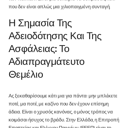
που δεν είναι απλώς μια χιλιοπαιγμένη συνταγή.
Η Σημασία Της
Αδειοδότησης Και Της
Ασφάλειας: Το
Αδιαπραγμάτευτο
Θεμέλιο
Ας ξεκαθαρίσουμε κάτι μια για πάντα: μην μπλέκετε
ποτέ, μα ποτέ, με καζίνο που δεν έχουν επίσημη
άδεια. Είναι ο χρυσός κανόνας, ο μόνος τρόπος να
κοιμάσαι ήσυχος το βράδυ. Στην Ελλάδα, η Επιτροπή
Εποπτείας και Ελέγχου Παιγνίων (ΕΕΕΠ) είναι το