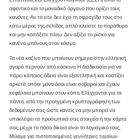
αφεντικό και το μοναδικό όργανο που ορίζει τους
κανόνες. Αν το site δεν έχει τη σφραγίδα τους στο
κάτω μέρος της σελίδας, απλά κλείστε το παράθυρο
και μην κοιτάξετε πίσω. Δεν αξίζει το ρίσκο για
κανένα μπόνους στον κόσμο.
Τα νέα καζίνο που μπαίνουν σήμερα στην ελληνική
αγορά περνούν από κόσκινο. Η διαδικασία για να
πάρει κάποιος άδεια είναι εξαντλητική και κοστίζει
αρκετά, οπότε μόνο όσοι είναι σοβαροί και έχουν
κεφάλαια μπαίνουν στον κόπο. Ελέγχονται για τα
πάντα, από την προηγμένη κρυπτογράφηση των
δεδομένων σας, ώστε κανείς να μην μπορεί να
υποκλέψει τα προσωπικά σας στοιχεία ή την κάρτα
σας, μέχρι το πόσο δίκαιο είναι το λογισμικό τους.
Μιλάμε για πιστοποιημένες γεννήτριες τυχαίων