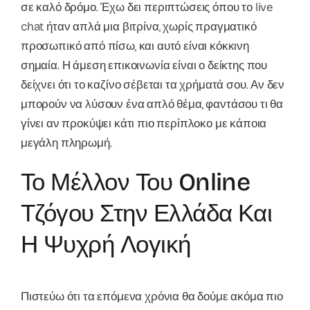
σε καλό δρόμο. Έχω δει περιπτώσεις όπου το live
chat ήταν απλά μια βιτρίνα, χωρίς πραγματικό
προσωπικό από πίσω, και αυτό είναι κόκκινη
σημαία. Η άμεση επικοινωνία είναι ο δείκτης που
δείχνει ότι το καζίνο σέβεται τα χρήματά σου. Αν δεν
μπορούν να λύσουν ένα απλό θέμα, φαντάσου τι θα
γίνει αν προκύψει κάτι πιο περίπλοκο με κάποια
μεγάλη πληρωμή.
Το Μέλλον Του Online
Τζόγου Στην Ελλάδα Και
Η Ψυχρή Λογική
Πιστεύω ότι τα επόμενα χρόνια θα δούμε ακόμα πιο