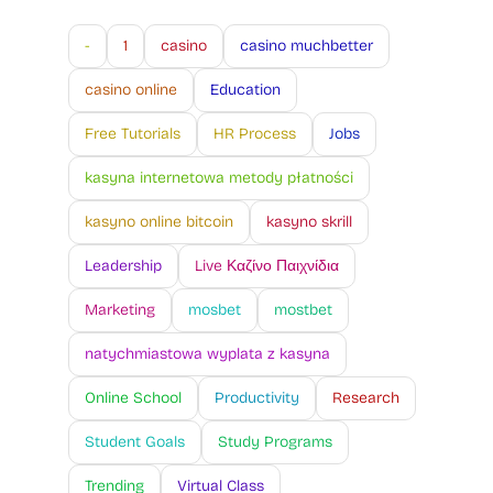
-
1
casino
casino muchbetter
casino online
Education
Free Tutorials
HR Process
Jobs
kasyna internetowa metody płatności
kasyno online bitcoin
kasyno skrill
Leadership
Live Καζίνο Παιχνίδια
Marketing
mosbet
mostbet
natychmiastowa wyplata z kasyna
Online School
Productivity
Research
Student Goals
Study Programs
Trending
Virtual Class