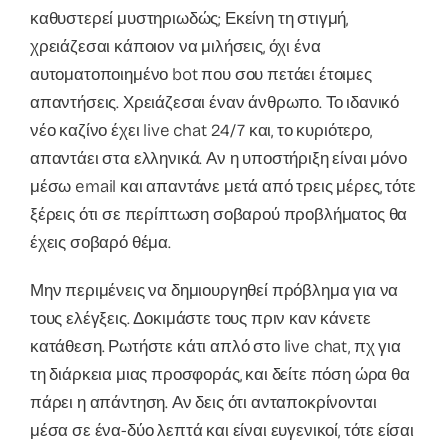
καθυστερεί μυστηριωδώς; Εκείνη τη στιγμή,
χρειάζεσαι κάποιον να μιλήσεις, όχι ένα
αυτοματοποιημένο bot που σου πετάει έτοιμες
απαντήσεις. Χρειάζεσαι έναν άνθρωπο. Το ιδανικό
νέο καζίνο έχει live chat 24/7 και, το κυριότερο,
απαντάει στα ελληνικά. Αν η υποστήριξη είναι μόνο
μέσω email και απαντάνε μετά από τρεις μέρες, τότε
ξέρεις ότι σε περίπτωση σοβαρού προβλήματος θα
έχεις σοβαρό θέμα.
Μην περιμένεις να δημιουργηθεί πρόβλημα για να
τους ελέγξεις. Δοκιμάστε τους πριν καν κάνετε
κατάθεση. Ρωτήστε κάτι απλό στο live chat, πχ για
τη διάρκεια μιας προσφοράς, και δείτε πόση ώρα θα
πάρει η απάντηση. Αν δεις ότι ανταποκρίνονται
μέσα σε ένα-δύο λεπτά και είναι ευγενικοί, τότε είσαι