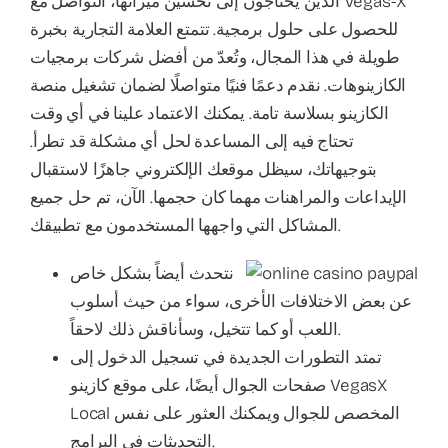
الذين يحتاجون إلى تحسين ميزاتها، التواصل مع Vegas-X
للحصول على حلول برمجية. تتمتع العلامة التجارية بخبرة
طويلة في هذا المجال، وتُعدّ من أفضل شركات برمجيات
الكازينوهات. نقدم دعمًا فنيًا متواصلًا لضمان تشغيل منصة
الكازينو بسلاسة تامة. يمكنك الاعتماد علينا في أي وقت
تحتاج فيه إلى المساعدة لحل أي مشكلة قد تطرأ.
بتوجيهاتك، سيظل موقعك الإلكتروني جاهزًا لاستقبال
الإيداعات والمراهنات مهما كان حجمها. الآن، تم حل جميع
المشاكل التي واجهها المستخدمون مع تطبيقك.
نتحدث أيضاً بشكل خاص
عن بعض الاختلافات الأخرى، سواء من حيث أسلوب
اللعب أو كما تتخيل، وسأناقش ذلك لاحقاً.
تمتد التطورات الجديدة في تسجيل الدخول إلى
صفحات الجوال أيضًا، على موقع كازينو VegasX
Local المخصص للجوال ويمكنك العثور على نفس
التحديثات في البرامج.