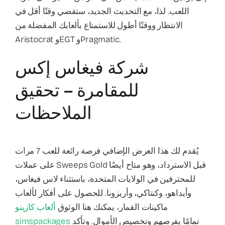
اللعب. لذا، مع التحديث الجديد، ستقضي وقتًا أقل في
الانتظار ووقتًا أطول للاستمتاع بألعابك المفضلة من
Aristocrat وEGT وPragmatic.
شركة فيغاس إكس
للمقامرة – تحقيق
الملاحظات
يُقدم لك هذا العرض الإضافي فرصة رائعة للعب 7 مرات
على عملات Sweeps Gold قبل الاسترداد، وهو متاح أيضًا
للمحترفين في الولايات المتحدة، باستثناء لاس فيغاس،
وأيداهو، وكنتاكي، وأريزونا. للحصول على أفكار لألعاب
ماكينات القمار، يمكنك هنا الوثوق
ألعاب كازينو
تمامًا بفرصهم وتخصيص الأموال. وتأكد
simspackages