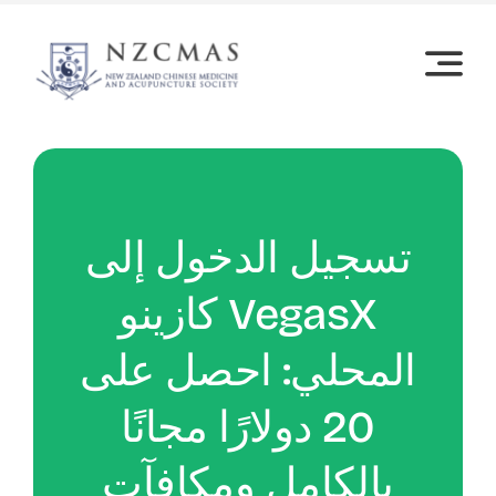
Skip
to
content
تسجيل الدخول إلى
كازينو VegasX
المحلي: احصل على
20 دولارًا مجانًا
بالكامل ومكافآت