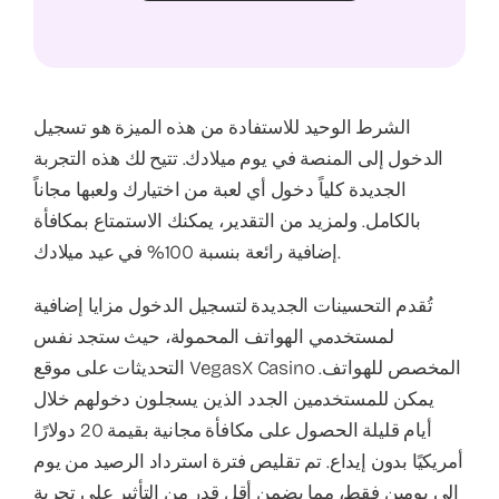
الشرط الوحيد للاستفادة من هذه الميزة هو تسجيل
الدخول إلى المنصة في يوم ميلادك. تتيح لك هذه التجربة
الجديدة كلياً دخول أي لعبة من اختيارك ولعبها مجاناً
بالكامل. ولمزيد من التقدير، يمكنك الاستمتاع بمكافأة
إضافية رائعة بنسبة 100% في عيد ميلادك.
تُقدم التحسينات الجديدة لتسجيل الدخول مزايا إضافية
لمستخدمي الهواتف المحمولة، حيث ستجد نفس
التحديثات على موقع VegasX Casino المخصص للهواتف.
يمكن للمستخدمين الجدد الذين يسجلون دخولهم خلال
أيام قليلة الحصول على مكافأة مجانية بقيمة 20 دولارًا
أمريكيًا بدون إيداع. تم تقليص فترة استرداد الرصيد من يوم
إلى يومين فقط، مما يضمن أقل قدر من التأثير على تجربة