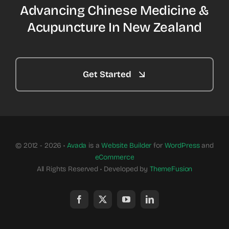
Advancing Chinese Medicine &
Acupuncture In New Zealand
Get Started
© 2012 - 2026 •
Avada
is a
Website Builder
for
WordPress
and
eCommerce
All Rights Reserved • Developed by
ThemeFusion