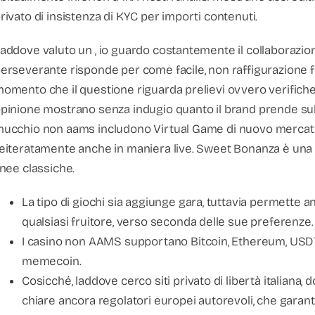
rivato di insistenza di KYC per importi contenuti.
addove valuto un , io guardo costantemente il collaborazio
erseverante risponde per come facile, non raffigurazione fr
omento che il questione riguarda prelievi ovvero verifiche. I
pinione mostrano senza indugio quanto il brand prende sul in
ucchio non aams includono Virtual Game di nuovo mercati 
eiteratamente anche in maniera live. Sweet Bonanza è una sl
inee classiche.
La tipo di giochi sia aggiunge gara, tuttavia permette
qualsiasi fruitore, verso seconda delle sue preferenze.
I casino non AAMS supportano Bitcoin, Ethereum, USDT 
memecoin.
Cosicché, laddove cerco siti privato di libertà italiana,
chiare ancora regolatori europei autorevoli, che garant