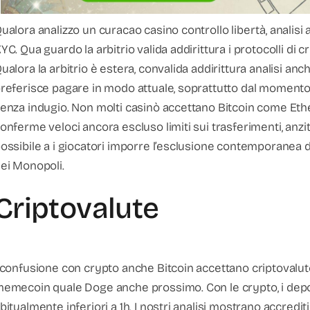
ualora analizzo un curacao casino controllo libertà, analisi
YC. Qua guardo la arbitrio valida addirittura i protocolli di 
ualora la arbitrio è estera, convalida addirittura analisi anc
referisce pagare in modo attuale, soprattutto dal momento
enza indugio. Non molti casinò accettano Bitcoin come Eth
onferme veloci ancora escluso limiti sui trasferimenti, anzitu
ossibile a i giocatori imporre l’esclusione contemporanea da 
ei Monopoli.
Criptovalute
 confusione con crypto anche Bitcoin accettano criptovalut
emecoin quale Doge anche prossimo. Con le crypto, i deposi
bitualmente inferiori a 1h. I nostri analisi mostrano accredi