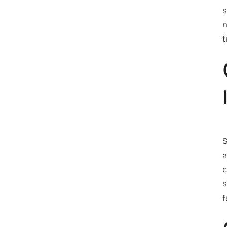
s
n
t
S
a
c
s
f