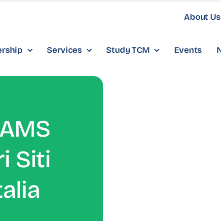
About Us
rship
Services
Study TCM
Events
AAMS
 Siti
talia