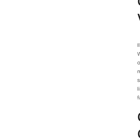
I
W
o
m
s
l
f