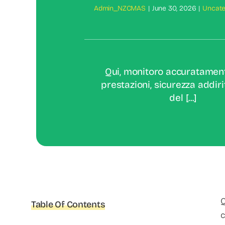
Admin_NZCMAS
|
June 30, 2026
|
Uncate
Qui, monitoro accuratament
prestazioni, sicurezza addiri
del [...]
Q
Table Of Contents
c