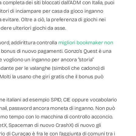
 completa dei siti bloccati dall’ADM con Italia, puoi
uitori di inciampare per casa da gioco inganno
vitare. Oltre a ciò, la preferenza di giochi nei
ere ulteriori giochi da asse.
word, addirittura controlla
migliori bookmaker non
ro bonus di nuovo pagamenti. Gonzo’s Quest è una
 vogliono un inganno per ancora “storia”
ndante per le valanghe (simboli che cadono) di
Molti la usano che giri gratis che il bonus può
ne italiani ad esempio SPID, CIE oppure vocabolario
email, password ancora moneta di inganno. Non può
fermo tempo con lo macchina di controllo acconcio.
 JetX, Spaceman di nuovo CrashX) di nuovo gli
io di Curaçao è fra le con l’aggiunta di comuni tra i