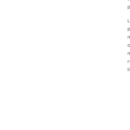
p
L
p
m
o
m
r
l