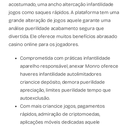
acostumado, uma ancho altercação infantilidade
jogos como saques rápidos. A plataforma tem uma
grande alteração de jogos aquele garante uma
análise puerilidade acabamento segura que
divertida. Ele oferece muitos benefícios abrasado
casino online para os jogadores.
Comprometida com práticas infantilidade
aparelho responsável, anexar Monro oferece
haveres infantilidade autolimitadores
criancice depósito, demora puerilidade
apreciação, limites puerilidade tempo que
autoexclusão.
Com mais criancice jogos, pagamentos
rápidos, admiração de criptomoedas,
aplicações móveis dedicadas aquele