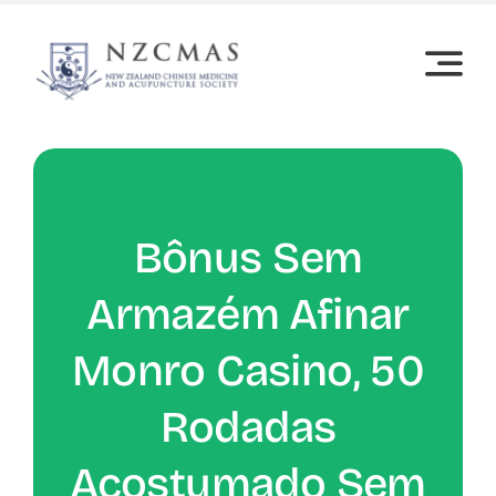
Skip
to
content
Bônus Sem
Armazém Afinar
Monro Casino, 50
Rodadas
Acostumado Sem