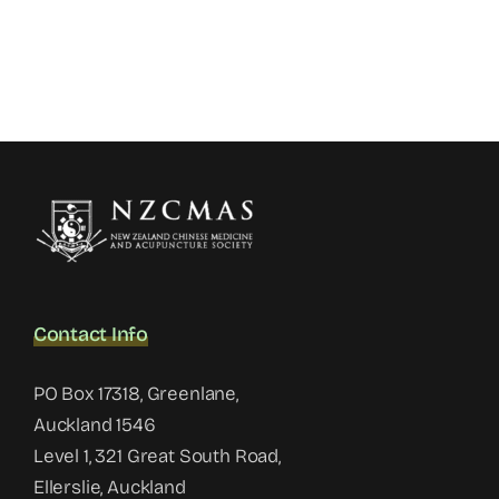
Contact Info
PO Box 17318, Greenlane,
Auckland 1546
Level 1, 321 Great South Road,
Ellerslie, Auckland