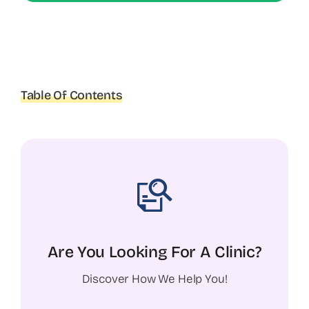
Table Of Contents
Are You Looking For A Clinic?
Discover How We Help You!