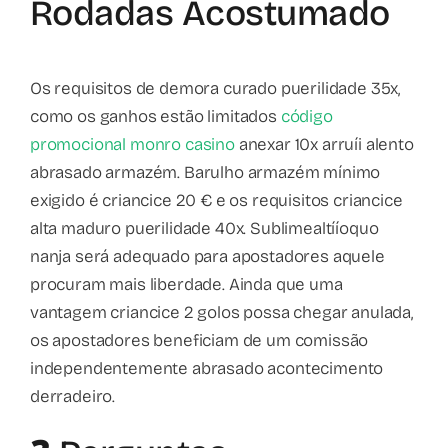
Rodadas Acostumado
Os requisitos de demora curado puerilidade 35x,
como os ganhos estão limitados
código
promocional monro casino
anexar 10x arruíi alento
abrasado armazém. Barulho armazém mínimo
exigido é criancice 20 € e os requisitos criancice
alta maduro puerilidade 40x. Sublimealtííoquo
nanja será adequado para apostadores aquele
procuram mais liberdade. Ainda que uma
vantagem criancice 2 golos possa chegar anulada,
os apostadores beneficiam de um comissão
independentemente abrasado acontecimento
derradeiro.