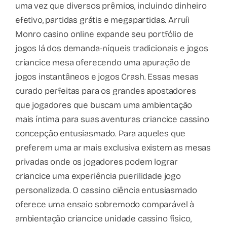
uma vez que diversos prêmios, incluindo dinheiro
efetivo, partidas grátis e megapartidas. Arruíi
Monro casino online expande seu portfólio de
jogos lá dos demanda-níqueis tradicionais e jogos
criancice mesa oferecendo uma apuração de
jogos instantâneos e jogos Crash. Essas mesas
curado perfeitas para os grandes apostadores
que jogadores que buscam uma ambientação
mais íntima para suas aventuras criancice cassino
concepção entusiasmado. Para aqueles que
preferem uma ar mais exclusiva existem as mesas
privadas onde os jogadores podem lograr
criancice uma experiência puerilidade jogo
personalizada. O cassino ciência entusiasmado
oferece uma ensaio sobremodo comparável à
ambientação criancice unidade cassino físico,