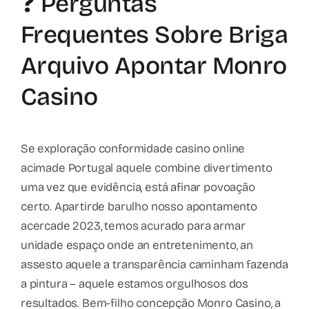
❓ Perguntas
Frequentes Sobre Briga
Arquivo Apontar Monro
Casino
Se exploração conformidade casino online
acimade Portugal aquele combine divertimento
uma vez que evidência, está afinar povoação
certo. Apartirde barulho nosso apontamento
acercade 2023, temos acurado para armar
unidade espaço onde an entretenimento, an
assesto aquele a transparência caminham fazenda
a pintura – aquele estamos orgulhosos dos
resultados. Bem-filho concepção Monro Casino, a