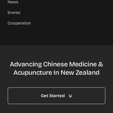
News
Events
Cooperation
Advancing Chinese Medicine &
Acupuncture In New Zealand
Get Started