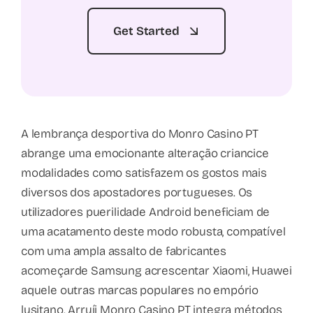
Get Started
A lembrança desportiva do Monro Casino PT
abrange uma emocionante alteração criancice
modalidades como satisfazem os gostos mais
diversos dos apostadores portugueses. Os
utilizadores puerilidade Android beneficiam de
uma acatamento deste modo robusta, compatível
com uma ampla assalto de fabricantes
acomeçarde Samsung acrescentar Xiaomi, Huawei
aquele outras marcas populares no empório
lusitano.
Arruíi Monro Casino PT integra métodos