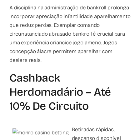
A disciplina na administração de bankroll prolonga
incorporar apreciação infantilidade aparelhamento
que reduz perdas. Exemplar comando
circunstanciado abrasado bankroll é crucial para
uma experiência criancice jogo ameno. Jogos
concepção álacre permitem aparelhar com
dealers reais.
Cashback
Herdomadário – Até
10% De Circuito
Retiradas rápidas,
descanso disponível