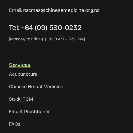
Email:
nzcmas@chinesemedicine.org.nz
Tel: +64 (09) 580-0232
[Monday to Friday | 9:00 AM – 5:30 PM]
Services
Acupuncture
Chinese Herbal Medicine
Study TCM
Find A Practitioner
FAQs