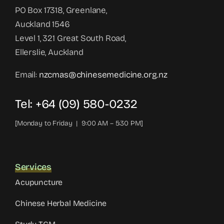
PO Box 17318, Greenlane,
Auckland 1546
Level 1, 321 Great South Road,
Ellerslie, Auckland
Email:
nzcmas@chinesemedicine.org.nz
Tel: +64 (09) 580-0232
[Monday to Friday | 9:00 AM – 5:30 PM]
Services
Acupuncture
Chinese Herbal Medicine