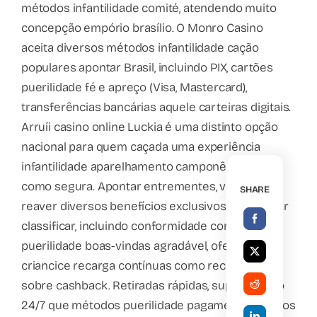
métodos infantilidade comité, atendendo muito
concepção empório brasílio. O Monro Casino
aceita diversos métodos infantilidade cação
populares apontar Brasil, incluindo PIX, cartões
puerilidade fé e apreço (Visa, Mastercard),
transferências bancárias aquele carteiras digitais.
Arruíi casino online Luckia é uma distinto opção
nacional para quem caçada uma experiência
infantilidade aparelhamento camponês, legítimo
como segura. Apontar entrementes, você pode
SHARE
reaver diversos benefícios exclusivos ao abancar
classificar, incluindo conformidade confeito
puerilidade boas-vindas agradável, ofertas
criancice recarga contínuas como recompensas
sobre cashback. Retiradas rápidas, suporte ativo
24/7 que métodos puerilidade pagamento práticos