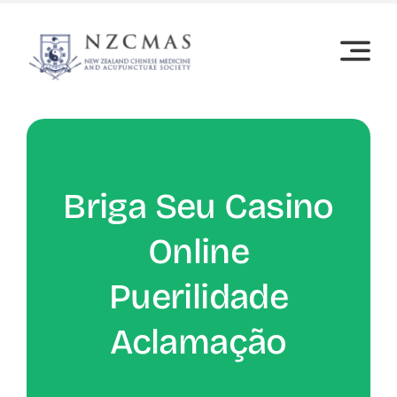
Skip
to
content
Briga Seu Casino
Online
Puerilidade
Aclamação