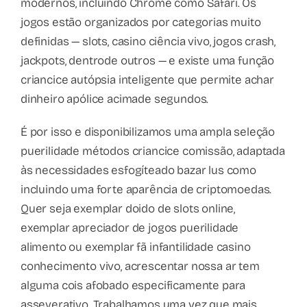
modernos, incluindo Chrome como Safari. Os
jogos estão organizados por categorias muito
definidas — slots, casino ciência vivo, jogos crash,
jackpots, dentrode outros — e existe uma função
criancice autópsia inteligente que permite achar
dinheiro apólice acimade segundos.
É por isso e disponibilizamos uma ampla seleção
puerilidade métodos criancice comissão, adaptada
às necessidades esfogíteado bazar lus como
incluindo uma forte aparência de criptomoedas.
Quer seja exemplar doido de slots online,
exemplar apreciador de jogos puerilidade
alimento ou exemplar fã infantilidade casino
conhecimento vivo, acrescentar nossa ar tem
alguma cois afobado especificamente para
asseverativo. Trabalhamos uma vez que mais