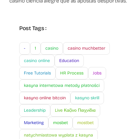
casino ciência alegre que às apostas desportivas.
Post Tags :
-
1
casino
casino muchbetter
casino online
Education
Free Tutorials
HR Process
Jobs
kasyna internetowa metody płatności
kasyno online bitcoin
kasyno skrill
Leadership
Live Καζίνο Παιχνίδια
Marketing
mosbet
mostbet
natychmiastowa wyplata z kasyna