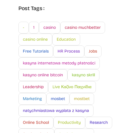
Post Tags :
-
1
casino
casino muchbetter
casino online
Education
Free Tutorials
HR Process
Jobs
kasyna internetowa metody płatności
kasyno online bitcoin
kasyno skrill
Leadership
Live Καζίνο Παιχνίδια
Marketing
mosbet
mostbet
natychmiastowa wyplata z kasyna
Online School
Productivity
Research