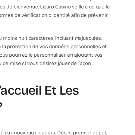
s de bienvenue. Lizaro Casino veille à ce que le
rmes de vérification d’identité afin de prévenir
moins huit caractères, incluant majuscules,
e la protection de vos données personnelles et
vous pourrez le personnaliser en ajoutant vos
u de mise si vous désirez jouer de façon
accueil Et Les
?
né aux nouveaux joueurs. Dès le premier dépôt,