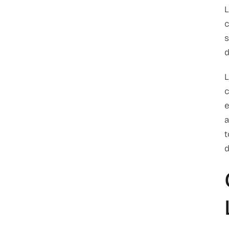
L
c
s
d
L
c
e
a
t
d