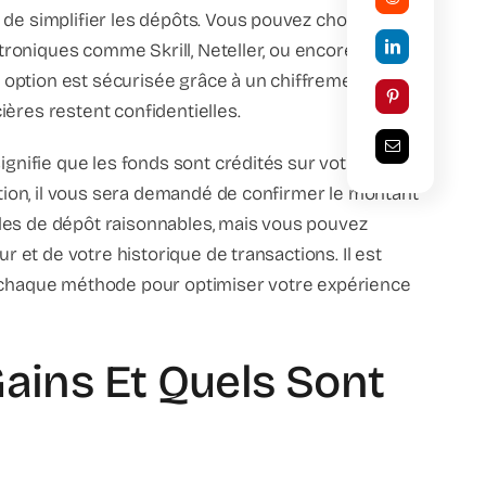
e simplifier les dépôts. Vous pouvez choisir des
troniques comme Skrill, Neteller, ou encore des
e option est sécurisée grâce à un chiffrement SSL
ières restent confidentielles.
gnifie que les fonds sont crédités sur votre
tion, il vous sera demandé de confirmer le montant
ales de dépôt raisonnables, mais vous pouvez
 et de votre historique de transactions. Il est
 à chaque méthode pour optimiser votre expérience
ains Et Quels Sont