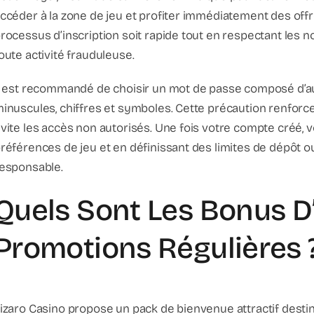
ccéder à la zone de jeu et profiter immédiatement des offre
rocessus d’inscription soit rapide tout en respectant les no
oute activité frauduleuse.
l est recommandé de choisir un mot de passe composé d’au 
inuscules, chiffres et symboles. Cette précaution renforc
vite les accès non autorisés. Une fois votre compte créé, 
références de jeu et en définissant des limites de dépôt o
esponsable.
Quels Sont Les Bonus D’
Promotions Régulières 
izaro Casino propose un pack de bienvenue attractif desti