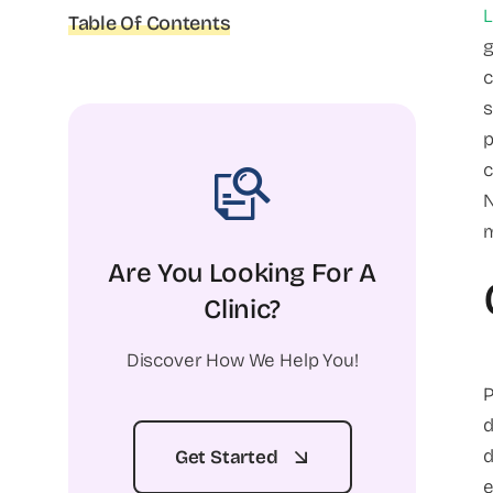
L
Table Of Contents
g
c
s
p
c
N
m
Are You Looking For A
Clinic?
Discover How We Help You!
P
d
d
Get Started
e