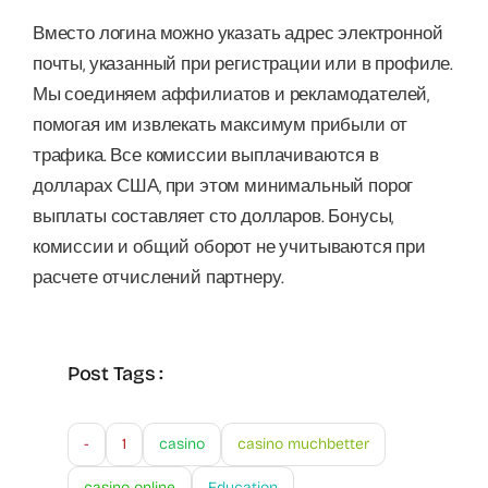
Вместо логина можно указать адрес электронной
почты, указанный при регистрации или в профиле.
Мы соединяем аффилиатов и рекламодателей,
помогая им извлекать максимум прибыли от
трафика. Все комиссии выплачиваются в
долларах США, при этом минимальный порог
выплаты составляет сто долларов. Бонусы,
комиссии и общий оборот не учитываются при
расчете отчислений партнеру.
Post Tags :
-
1
casino
casino muchbetter
casino online
Education