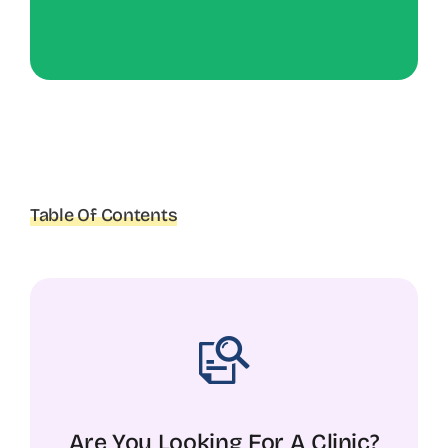
Table Of Contents
Are You Looking For A Clinic?