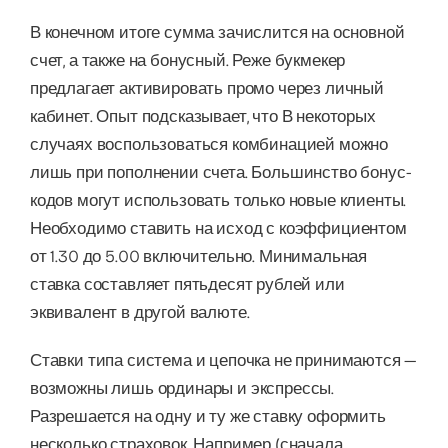
В конечном итоге сумма зачислится на основной
счет, а также на бонусный. Реже букмекер
предлагает активировать промо через личный
кабинет. Опыт подсказывает, что В некоторых
случаях воспользоваться комбинацией можно
лишь при пополнении счета. Большинство бонус-
кодов могут использовать только новые клиенты.
Необходимо ставить на исход с коэффициентом
от 1.30 до 5.00 включительно. Минимальная
ставка составляет пятьдесят рублей или
эквивалент в другой валюте.
Ставки типа система и цепочка не принимаются —
возможны лишь ординары и экспрессы.
Разрешается на одну и ту же ставку оформить
несколько страховок. Например (сначала