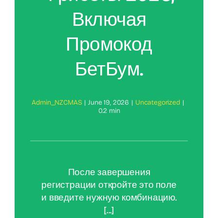
Включая
Промокод
БетБум.
Admin_NZCMAS
|
June 19, 2026
|
Uncategorized
|
0.2 min
После завершения
регистрации откройте это поле
и введите нужную комбинацию.
[...]