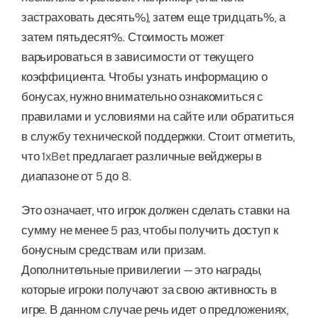
застраховать десять%), затем еще тридцать%, а
затем пятьдесят%. Стоимость может
варьироваться в зависимости от текущего
коэффициента. Чтобы узнать информацию о
бонусах, нужно внимательно ознакомиться с
правилами и условиями на сайте или обратиться
в службу технической поддержки. Стоит отметить,
что 1xBet предлагает различные вейджеры в
диапазоне от 5 до 8.
Это означает, что игрок должен сделать ставки на
сумму не менее 5 раз, чтобы получить доступ к
бонусным средствам или призам.
Дополнительные привилегии — это награды,
которые игроки получают за свою активность в
игре. В данном случае речь идет о предложениях,