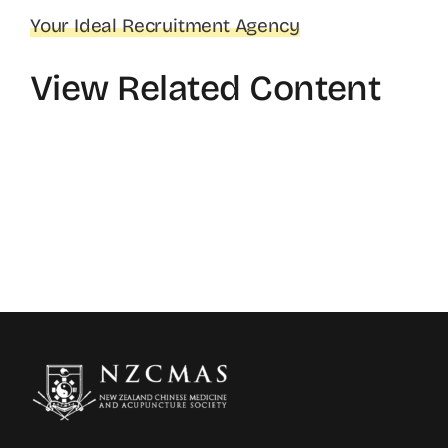
Your Ideal Recruitment Agency
View Related Content