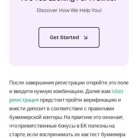
Discover How We Help You!
Get Started
После завершения регистрации откройте это поле
и введите нужную комбинацию. Далее вам
1xbet
регистрация
предстоит пройти верификацию и
внести депозит в соответствии с правилами
букмекерской конторы. На практике это означает,
что приветственные бонусы в БК полезны на
старте, если воспринимать их как тест букмекера