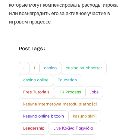
которые могут компенсировать расходы игрока
или вознаградить его за активное участие в
игровом процессе.
Post Tags :
-
1
casino
casino muchbetter
casino online
Education
Free Tutorials
HR Process
Jobs
kasyna internetowa metody płatności
kasyno online bitcoin
kasyno skrill
Leadership
Live Καζίνο Παιχνίδια