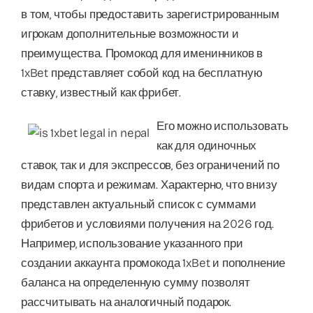
в том, чтобы предоставить зарегистрированным
игрокам дополнительные возможности и
преимущества. Промокод для именинников в
1xBet представляет собой код на бесплатную
ставку, известный как фрибет.
Его можно использовать
как для одиночных
ставок, так и для экспрессов, без ограничений по
видам спорта и режимам. Характерно, что внизу
представлен актуальный список с суммами
фрибетов и условиями получения на 2026 год.
Например, использование указанного при
создании аккаунта промокода 1xBet и пополнение
баланса на определенную сумму позволят
рассчитывать на аналогичный подарок.