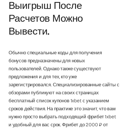
Выигрыш После
Расчетов Можно
Вывести.
Обычно специальные коды для получения
бонусов предназначены для новых
пользователей. Однако также существуют
предложения и для тех, кто уже
зарегистрировался. Специализированные сайты с
обзорами публикуют на своих страницах
бесплатный список купонов 1xbet с указанием
сроков действия. На практике это значит, что вам
нужно просто выбрать подходящий фрибет 1xbet
и удобный для вас срок. Фрибет до 2000 ₽ от