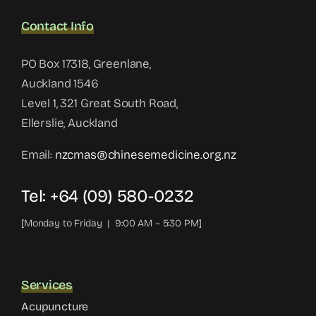
Contact Info
PO Box 17318, Greenlane,
Auckland 1546
Level 1, 321 Great South Road,
Ellerslie, Auckland
Email:
nzcmas@chinesemedicine.org.nz
Tel: +64 (09) 580-0232
[Monday to Friday | 9:00 AM – 5:30 PM]
Services
Acupuncture