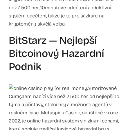
než 7 500 her, 10minutové odečtení a efektivní
systém odečtení, takže je to pro sázkaře na
kryptoměny skvělá volba.
BitStarz — Nejlepší
Bitcoinový Hazardní
Podnik
Autorizované
Curaçaem, nabízí více než 2 500 her od nejlepšího
týmu a přístavy, stolní hry a možnosti agentů v
reálném čase. Metaspins Casino, spuštěné v roce
2022, je online hazardní systém s nízkými cenami,
který spojuje tradiční kasinové hazardní hry s