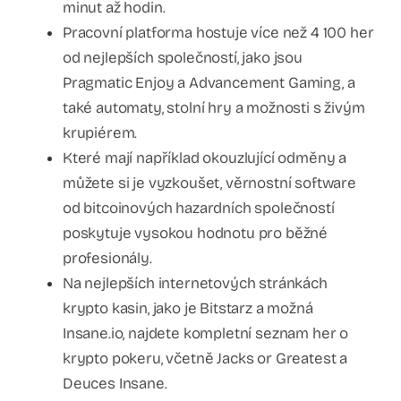
minut až hodin.
Pracovní platforma hostuje více než 4 100 her
od nejlepších společností, jako jsou
Pragmatic Enjoy a Advancement Gaming, a
také automaty, stolní hry a možnosti s živým
krupiérem.
Které mají například okouzlující odměny a
můžete si je vyzkoušet, věrnostní software
od bitcoinových hazardních společností
poskytuje vysokou hodnotu pro běžné
profesionály.
Na nejlepších internetových stránkách
krypto kasin, jako je Bitstarz a možná
Insane.io, najdete kompletní seznam her o
krypto pokeru, včetně Jacks or Greatest a
Deuces Insane.