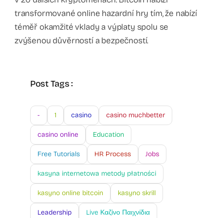
transformované online hazardní hry tím, že nabízí
téměř okamžité vklady a výplaty spolu se
zvýšenou důvěrností a bezpečností.
Post Tags :
-
1
casino
casino muchbetter
casino online
Education
Free Tutorials
HR Process
Jobs
kasyna internetowa metody płatności
kasyno online bitcoin
kasyno skrill
Leadership
Live Καζίνο Παιχνίδια