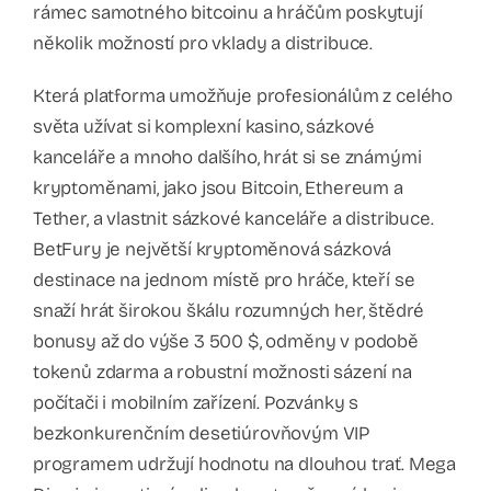
rámec samotného bitcoinu a hráčům poskytují
několik možností pro vklady a distribuce.
Která platforma umožňuje profesionálům z celého
světa užívat si komplexní kasino, sázkové
kanceláře a mnoho dalšího, hrát si se známými
kryptoměnami, jako jsou Bitcoin, Ethereum a
Tether, a vlastnit sázkové kanceláře a distribuce.
BetFury je největší kryptoměnová sázková
destinace na jednom místě pro hráče, kteří se
snaží hrát širokou škálu rozumných her, štědré
bonusy až do výše 3 500 $, odměny v podobě
tokenů zdarma a robustní možnosti sázení na
počítači i mobilním zařízení. Pozvánky s
bezkonkurenčním desetiúrovňovým VIP
programem udržují hodnotu na dlouhou trať. Mega