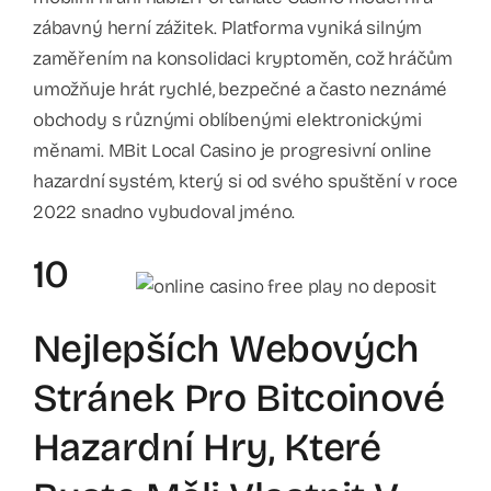
zábavný herní zážitek. Platforma vyniká silným
zaměřením na konsolidaci kryptoměn, což hráčům
umožňuje hrát rychlé, bezpečné a často neznámé
obchody s různými oblíbenými elektronickými
měnami. MBit Local Casino je progresivní online
hazardní systém, který si od svého spuštění v roce
2022 snadno vybudoval jméno.
10
Nejlepších Webových
Stránek Pro Bitcoinové
Hazardní Hry, Které