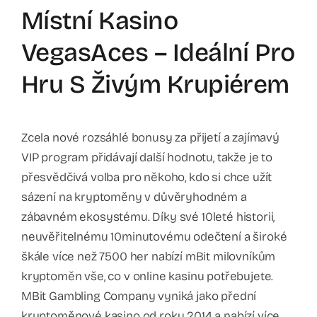
Místní Kasino
VegasAces – Ideální Pro
Hru S Živým Krupiérem
Zcela nové rozsáhlé bonusy za přijetí a zajímavý
VIP program přidávají další hodnotu, takže je to
přesvědčivá volba pro někoho, kdo si chce užít
sázení na kryptoměny v důvěryhodném a
zábavném ekosystému. Díky své 10leté historii,
neuvěřitelnému 10minutovému odečtení a široké
škále více než 7500 her nabízí mBit milovníkům
kryptoměn vše, co v online kasinu potřebujete.
MBit Gambling Company vyniká jako přední
kryptoměnové kasino od roku 2014 a nabízí více