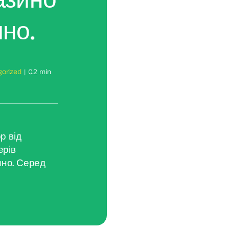
но.
orized
|
0.2 min
р від
ерів
ино. Серед