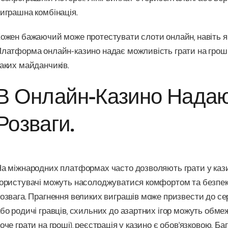
играшна комбінація.
ожен бажаючий може протестувати слоти онлайн, навіть як
латформа онлайн-казино надає можливість грати на гроші
аких майданчиків.
В Онлайн-Казино Надаю
Розваги.
а міжнародних платформах часто дозволяють грати у казино
ористувачі можуть насолоджуватися комфортом та безпеко
озвага. Прагнення великих виграшів може призвести до сер
бо родичі гравців, схильних до азартних ігор можуть обмеж
оче грати на гроші), реєстрація у казино є обов'язковою. Б