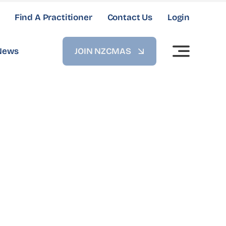
Find A Practitioner
Contact Us
Login
News
JOIN NZCMAS