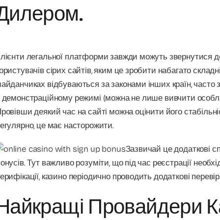
Дилером.
лієнти легальної платформи завжди можуть звернутися до 
ористувачів сірих сайтів, яким це зробити набагато складн
айданчиках відбуваються за законами інших країн, часто 
 демонстраційному режимі (можна не лише вивчити особлив
ровівши деякий час на сайті можна оцінити його стабільн
егулярно, це має насторожити.
Зазвичай це додаткові с
онусів. Тут важливо розуміти, що під час реєстрації необхі
ерифікації, казино періодично проводить додаткові перевірк
Найкращі Провайдери К