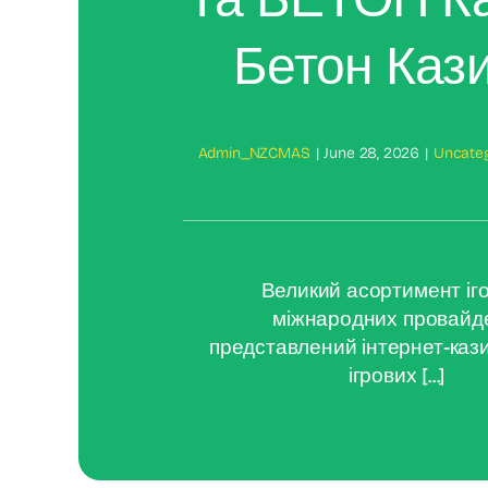
Бетон Кази
Admin_NZCMAS
|
June 28, 2026
|
Uncateg
Великий асортимент іго
міжнародних провайд
представлений інтернет-каз
ігрових [...]