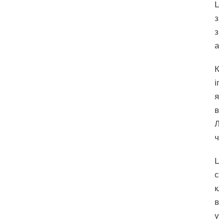
Ц
з
з
а
К
і
я
в
Л
ч
Ц
с
к
в
у