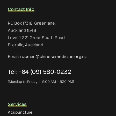
Contact Info
PO Box 17318, Greenlane,
Auckland 1546
Level 1, 321 Great South Road,
Ellerslie, Auckland
Email:
nzcmas@chinesemedicine.org.nz
Tel: +64 (09) 580-0232
[Monday to Friday | 9:00 AM – 5:30 PM]
Services
Acupuncture