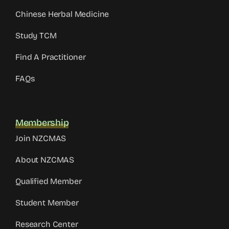
Chinese Herbal Medicine
Study TCM
Find A Practitioner
FAQs
Membership
Join NZCMAS
About NZCMAS
Qualified Member
Student Member
Research Center