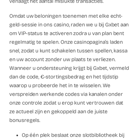
verlaagt het aantal mislukte transacties.
Omdat uw beloningen toenemen met elke echt-
geld-sessie in ons casino, raden we u bij Gxbet aan
om VIP-status te activeren zodra u van plan bent
regelmatig te spelen. Onze casinopagina’s laden
snel, zodat u kunt schakelen tussen spellen, kassa
en uw account zonder uw plaats te verliezen.
Wanneer u ondersteuning krijgt bij Gxbet, vermeld
dan de code, €-stortingsbedrag en het tijdstip
waarop u probeerde het in te wisselen. We
verspreiden werkende codes via kanalen onder
onze controle zodat u erop kunt vertrouwen dat
ze actueel zijn en gekoppeld aan de juiste
bonusregels.
Op één plek beslaat onze slotbibliotheek bij