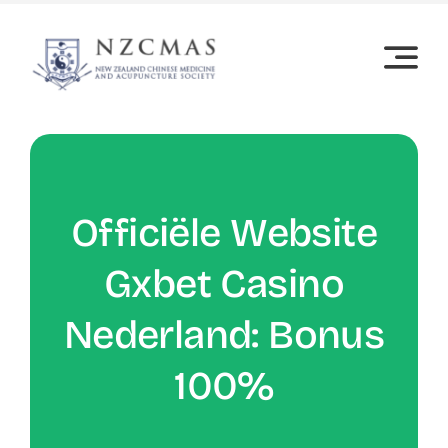
Skip
to
content
Officiële Website
Gxbet Casino
Nederland: Bonus
100%