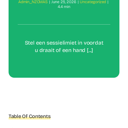
Admin_NZCMAS
|
June 25, 2026
|
Uncategorized
|
4.4 min
Stel een sessielimiet in voordat
u draait of een hand [...]
Table Of Contents