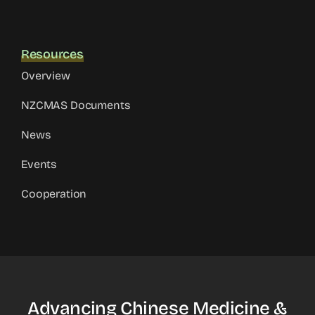
Resources
Overview
NZCMAS Documents
News
Events
Cooperation
Advancing Chinese Medicine &