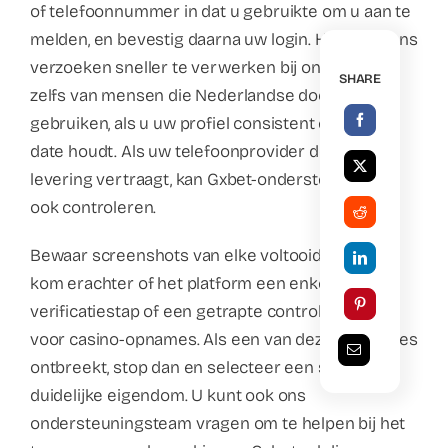
of telefoonnummer in dat u gebruikte om u aan te
melden, en bevestig daarna uw login. Het helpt ons
verzoeken sneller te verwerken bij ons casino,
SHARE
zelfs van mensen die Nederlandse documenten
gebruiken, als u uw profiel consistent en up-to-
date houdt. Als uw telefoonprovider de SMS-
levering vertraagt, kan Gxbet-ondersteuning dat
ook controleren.
Bewaar screenshots van elke voltooide stap en
kom erachter of het platform een enkele
verificatiestap of een getrapte controle vereist
voor casino-opnames. Als een van deze disciplines
ontbreekt, stop dan en selecteer een site onder
duidelijke eigendom. U kunt ook ons
ondersteuningsteam vragen om te helpen bij het