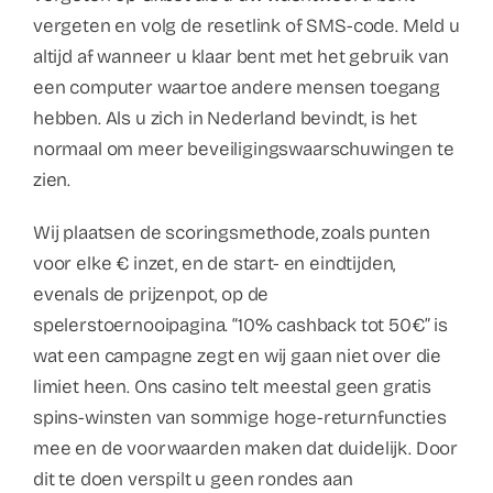
vergeten en volg de resetlink of SMS-code. Meld u
altijd af wanneer u klaar bent met het gebruik van
een computer waartoe andere mensen toegang
hebben. Als u zich in Nederland bevindt, is het
normaal om meer beveiligingswaarschuwingen te
zien.
Wij plaatsen de scoringsmethode, zoals punten
voor elke € inzet, en de start- en eindtijden,
evenals de prijzenpot, op de
spelerstoernooipagina. “10% cashback tot 50€” is
wat een campagne zegt en wij gaan niet over die
limiet heen. Ons casino telt meestal geen gratis
spins-winsten van sommige hoge-returnfuncties
mee en de voorwaarden maken dat duidelijk. Door
dit te doen verspilt u geen rondes aan