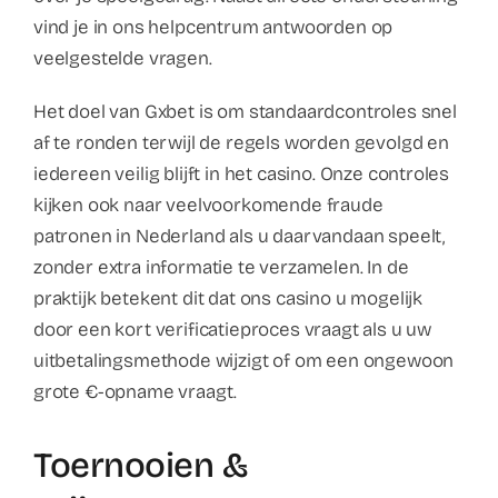
vind je in ons helpcentrum antwoorden op
veelgestelde vragen.
Het doel van Gxbet is om standaardcontroles snel
af te ronden terwijl de regels worden gevolgd en
iedereen veilig blijft in het casino. Onze controles
kijken ook naar veelvoorkomende fraude
patronen in Nederland als u daarvandaan speelt,
zonder extra informatie te verzamelen. In de
praktijk betekent dit dat ons casino u mogelijk
door een kort verificatieproces vraagt als u uw
uitbetalingsmethode wijzigt of om een ongewoon
grote €-opname vraagt.
Toernooien &