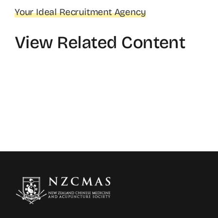
Your Ideal Recruitment Agency
View Related Content