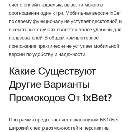
счет с онлайн-кошелька, вывести можно в
соотношении один к три.
Мобильная версия 1хБет
по своему функционалу не уступает десктопной, и
в некоторых случаях является более удобной для
пользователей. В общем, компьютерное
приложение практически не уступает мобильной
версии по удобству и надежности.
Какие Существуют
Другие Варианты
Промокодов От 1xBet?
Программа предоставляет поклонникам БК 1хБет
широкий спектр возможностей и перспектив.