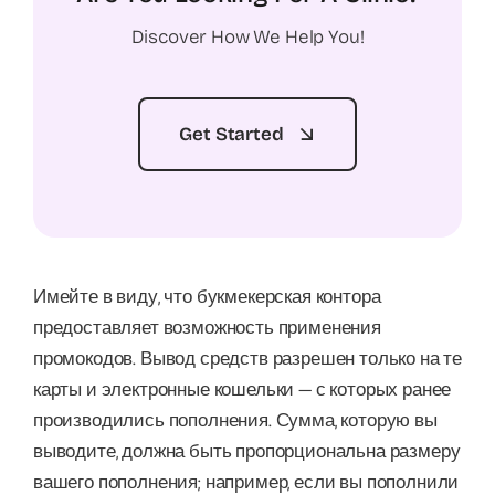
Discover How We Help You!
Get Started
Имейте в виду, что букмекерская контора
предоставляет возможность применения
промокодов. Вывод средств разрешен только на те
карты и электронные кошельки — с которых ранее
производились пополнения. Сумма, которую вы
выводите, должна быть пропорциональна размеру
вашего пополнения; например, если вы пополнили