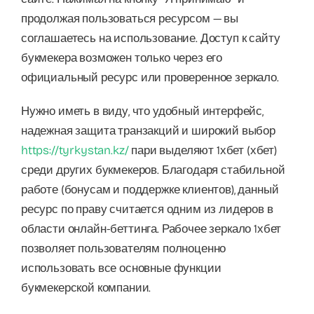
продолжая пользоваться ресурсом — вы
соглашаетесь на использование. Доступ к сайту
букмекера возможен только через его
официальный ресурс или проверенное зеркало.
Нужно иметь в виду, что удобный интерфейс,
надежная защита транзакций и широкий выбор
https://tyrkystan.kz/
пари выделяют 1хбет (хбет)
среди других букмекеров. Благодаря стабильной
работе (бонусам и поддержке клиентов), данный
ресурс по праву считается одним из лидеров в
области онлайн-беттинга. Рабочее зеркало 1хбет
позволяет пользователям полноценно
использовать все основные функции
букмекерской компании.