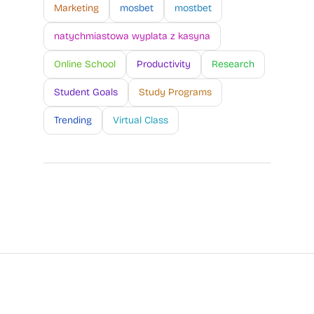
Marketing
mosbet
mostbet
natychmiastowa wyplata z kasyna
Online School
Productivity
Research
Student Goals
Study Programs
Trending
Virtual Class