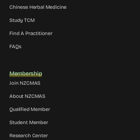
Chinese Herbal Medicine
Study TCM
Find A Practitioner
FAQs
Membership
Join NZCMAS
About NZCMAS
Qualified Member
Student Member
Research Center