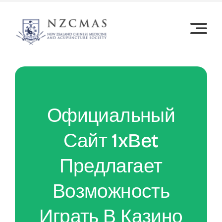
Skip
to
content
Официальный
Сайт 1xBet
Предлагает
Возможность
Играть В Казино