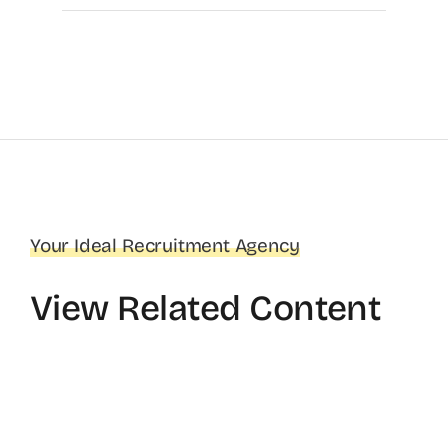
Your Ideal Recruitment Agency
View Related Content