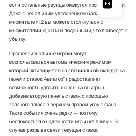
если остальные раунды окажутся проигрышными.
Даже с небольшим увеличением баланса при
множителе x1.2 вы можете столкнуться с
множителями x1, x1.03 и подобными, что приведет к
убытку.
Профессиональные игроки могут
воспользоваться автоматическим режимом,
который активируется на специальной вкладке на
панели ставок. Авиатор” предоставляет
возможность удвоить шансы на выигрыш,
добавив вторую панель ставок с помощью
зеленого плюса в верхнем правом углу экрана.
Такие события очень редки — поэтому
беспокоиться о надежности игры нет причин. В
случае разрыва связи текущая ставка