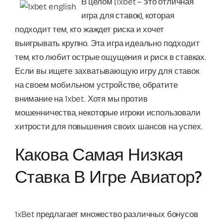
В целом (1xbet – это отличная
игра для ставок), которая
подходит тем, кто жаждет риска и хочет
выигрывать крупно. Эта игра идеально подходит
тем, кто любит острые ощущения и риск в ставках.
Если вы ищете захватывающую игру для ставок
на своем мобильном устройстве, обратите
внимание на 1xbet. Хотя мы против
мошенничества, некоторые игроки использовали
хитрости для повышения своих шансов на успех.
Какова Самая Низкая
Ставка В Игре Авиатор?
1xBet предлагает множество различных бонусов