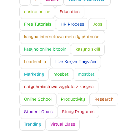
casino online
Education
Free Tutorials
HR Process
Jobs
kasyna internetowa metody płatności
kasyno online bitcoin
kasyno skrill
Leadership
Live Καζίνο Παιχνίδια
Marketing
mosbet
mostbet
natychmiastowa wyplata z kasyna
Online School
Productivity
Research
Student Goals
Study Programs
Trending
Virtual Class