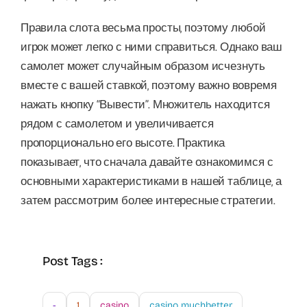
Правила слота весьма просты, поэтому любой
игрок может легко с ними справиться. Однако ваш
самолет может случайным образом исчезнуть
вместе с вашей ставкой, поэтому важно вовремя
нажать кнопку “Вывести”. Множитель находится
рядом с самолетом и увеличивается
пропорционально его высоте. Практика
показывает, что сначала давайте ознакомимся с
основными характеристиками в нашей таблице, а
затем рассмотрим более интересные стратегии.
Post Tags :
-
1
casino
casino muchbetter