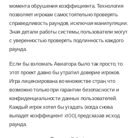
момента обрушения коэффициента. Технология
позволяет игрокам самостоятельно проверять
справедливость раундов, исключая манипуляции.
Зная детали работы системы, пользователи могут
с уверенностью проверять подлинность каждого
раунда.
Если бы взломать Авиатора было так просто, то
этот проект давно бы утратил доверие игроков.
Игра лицензирована во множестве стран, что
возможно только при гарантии безопасности и
конфиденциальности данных пользователей.
Каждый игрок хотел бы угадать (когда снова
выпадет коэффициент x100), предсказав исход
раунда.