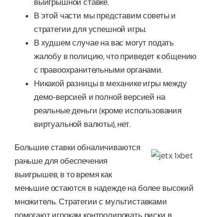
выигрышной ставке.
В этой части мы представим советы и
стратегии для успешной игры.
В худшем случае на вас могут подать
жалобу в полицию, что приведет к общению
с правоохранительными органами.
Никакой разницы в механике игры между
демо-версией и полной версией на
реальные деньги (кроме использования
виртуальной валюты), нет.
Большие ставки обналичиваются
раньше для обеспечения
выигрышев, в то время как
меньшие остаются в надежде на более высокий
множитель. Стратегии с мультиставками
помогают игрокам контролировать риски в