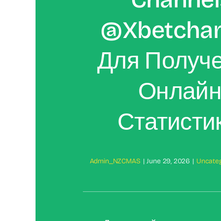
@xbetchan
Для Получ
Онлай
Статистик
Admin_NZCMAS
|
June 29, 2026
|
Uncateg