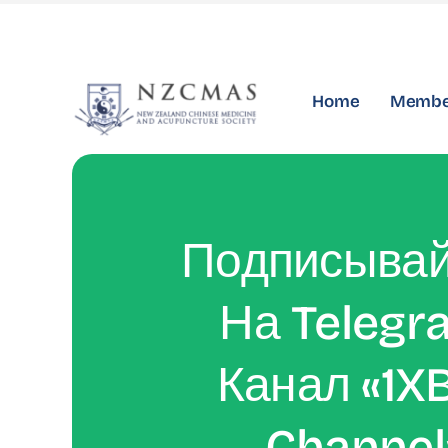
Skip
to
content
Home
Membe
Подписывай
На Telegr
Канал «1X
Channel