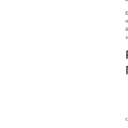
Е
п
б
з
с