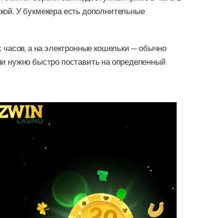
кой. У букмекера есть дополнительные
х часов, а на электронные кошельки — обычно
ли нужно быстро поставить на определенный