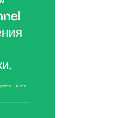
nel
ения
н
и.
orized
|
0.3 min