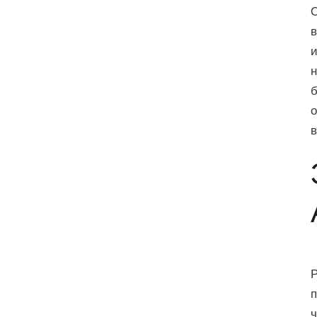
О
в
и
н
б
о
в
Р
п
ч