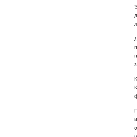
Э
д
л
Д
п
п
з
К
К
П
и
о
ч