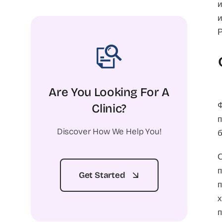
и
Р
Are You Looking For A
Ф
Clinic?
п
Discover How We Help You!
б
С
п
Get Started
п
х
п