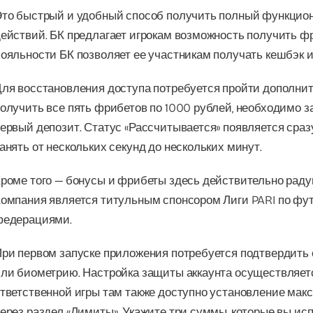
то быстрый и удобный способ получить полный функцион
ействий. БК предлагает игрокам возможность получить 
ояльности БК позволяет ее участникам получать кешбэк 
ля восстановления доступа потребуется пройти дополни
олучить все пять фрибетов по 1000 рублей, необходимо 
ервый депозит. Статус «Рассчитывается» появляется сразу
анять от нескольких секунд до нескольких минут.
роме того — бонусы и фрибеты здесь действительно раду
омпания является титульным спонсором Лиги PARI по фу
федерациями.
ри первом запуске приложения потребуется подтвердить о
ли биометрию. Настройка защиты аккаунта осуществляется
тветственной игры там также доступно установление макс
ерез раздел «Лимиты». Укажите три суммы, которые вы исп