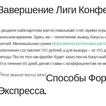
Завершение Лиги Конфе
 разделе лайв карточка матча показывает счет (время иг
еальном времени. Здесь же — пополнение, вывод, бонусы
матчей. Минимальная сумма
https://adnet.kz/monako-part
ополнения составляет 100 рублей, а для вывода — от 100 
етода. После того как фрибет будет зачислен на бонусны
15 в течение 60 дней, делая ставки с коэффициентом не ме
Способы Фор
Экспресса.