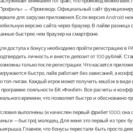
аслуживает внимания тот факт, что промокод можно ввест
Профиль» → «Промокод». Официальный сайт функционируе
еркале для загрузки приложения. Если версия Android ниж
обильную версию сайта через браузер. В лайве разница о
анные быстрее, чем браузер на смартфоне.
ля доступа к бонусу необходимо пройти регистрацию в 
одтвердить личность и внести депозит от 100 рублей. Ст
озможны только после регистрации. Что касается приложе
агружаются быстро, лайв работает без зависаний, а коэф
о топ-лигам. Каждый игрок может получить кешбэк в виде
 программе лояльности БК «Фонбет». Все расчеты и коэ
еального времени, что позволяет быстро и обоснованно п
словия выполнены (и начислен первый фрибет 1000; она 
еньги — быстро), молодец. Для меня это первый из трех бу
ыигрыша. Главное, что бонусы перестали быть просто д