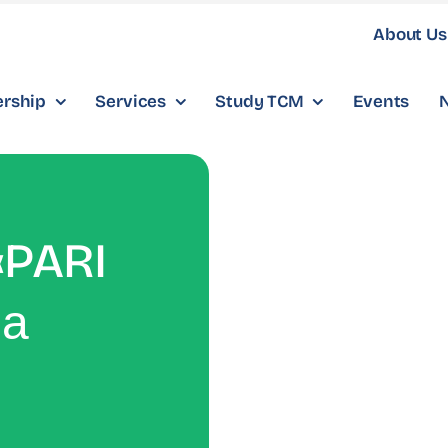
About Us
rship
Services
Study TCM
Events
«PARI
На