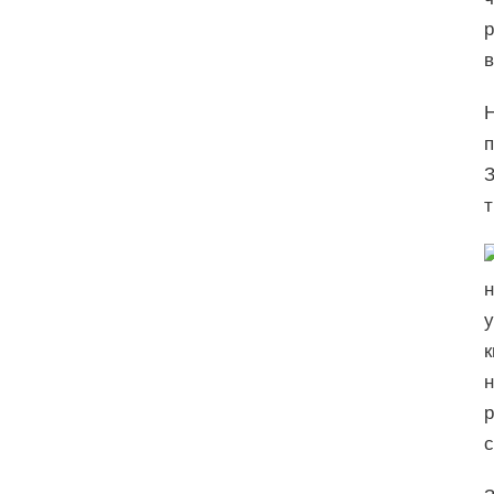
р
в
Н
п
З
т
н
у
к
н
р
с