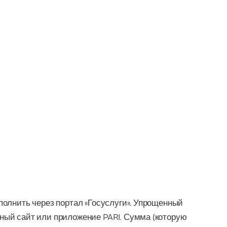
полнить через портал «Госуслуги». Упрощенный
ный сайт или приложение PARI. Сумма (которую