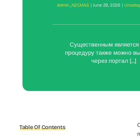
Admin_NZCMAS
|
June 29, 2026
|
Uncateg
Существенным является т
процедуру также можно в
через портал [...]
С
Table Of Contents
п