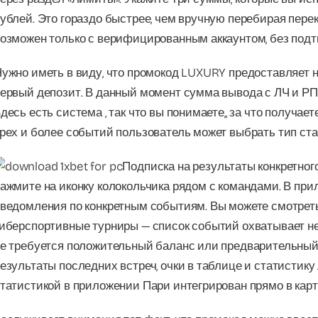
ублей. Это гораздо быстрее, чем вручную перебирая пер
озможен только с верифицированным аккаунтом, без подт
ужно иметь в виду, что промокод LUXURY предоставляет 
ервый депозит. В данный момент сумма вывода с ЛЧ и РПЛ
десь есть система , так что вы понимаете,, за что получае
рех и более событий пользователь может выбрать тип ста
Подписка на результаты конкретног
ажмите на иконку колокольчика рядом с командами. В пр
ведомления по конкретным событиям. Вы можете смотреть 
иберспортивные турниры — список событий охватывает не
е требуется положительный баланс или предварительный
езультаты последних встреч, очки в таблице и статистику 
татистикой в приложении Пари интегрирован прямо в карт