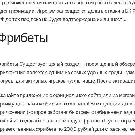
грок может внести или снять со своего игрового счета в бу
идентификации.
Игрокам запрещается делать ставки в БК 
Ф до тех пор, пока не будет подтверждена их личность.
Фрибеты
рибеты Существует целый раздел — посвященный обзора
риложение является одним из самых удобных среди букме
онусы для активных игроков нужны чаще. После активации
качайте приложение с официального сайта или из магаз
реимуществами мобильного беттинга! Все функции дескт
риложении (которое работает быстрее), стабильнее и ада
оккей и создавайте свою команду с фразой «Трус не играет 
риветственных фрибета по 2000 рублей для ставок на те