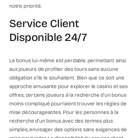
notre priorité.
Service Client
Disponible 24/7
Le bonus lui-même est perdable, permettant ainsi
aux joueurs de profiter des tours sans aucune
obligation s’ils le souhaitent. Bien que ce soit une
approche amusante pour explorer le casino et ses
offres, certains joueurs à la recherche d’un bonus
moins compliqué pourraient trouver les règles de
mise décourageantes. Pour les personnes à la
recherche d’un bonus avec des termes plus
simples, envisager des options sans exigences de