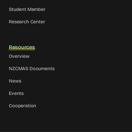
Student Member
Research Center
Resources
Overview
NZCMAS Documents
News
Events
Cooperation