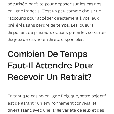
sécurisée, parfaite pour déposer sur les casinos
en ligne français. C’est un peu comme choisir un
raccourci pour accéder directement à vos jeux
préférés sans perdre de temps. Les joueurs
disposent de plusieurs options parmi les soixante-
dix jeux de casino en direct disponibles.
Combien De Temps
Faut-Il Attendre Pour
Recevoir Un Retrait?
En tant que casino en ligne Belgique, notre objectif
est de garantir un environnement convivial et
divertissant, avec une large variété de jeux et des