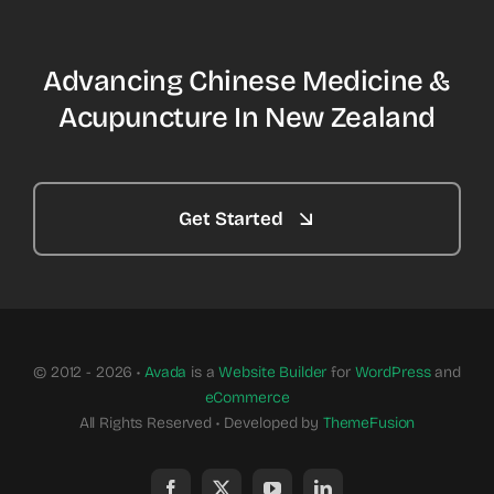
Advancing Chinese Medicine &
Acupuncture In New Zealand
Get Started
© 2012 - 2026 •
Avada
is a
Website Builder
for
WordPress
and
eCommerce
All Rights Reserved • Developed by
ThemeFusion