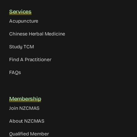
Services
Acupuncture
Chinese Herbal Medicine
Study TCM
Find A Practitioner
FAQs
Membership
Join NZCMAS
About NZCMAS
Qualified Member