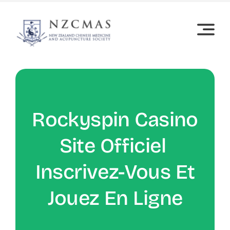
Skip
to
content
Rockyspin Casino
Site Officiel ️
Inscrivez-Vous Et
Jouez En Ligne