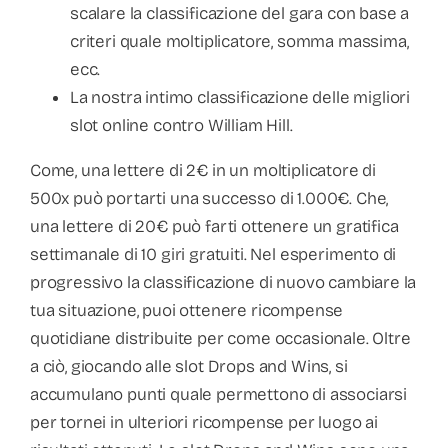
scalare la classificazione del gara con base a
criteri quale moltiplicatore, somma massima,
ecc.
La nostra intimo classificazione delle migliori
slot online contro William Hill.
Come, una lettere di 2€ in un moltiplicatore di
500x può portarti una successo di 1.000€. Che,
una lettere di 20€ può farti ottenere un gratifica
settimanale di 10 giri gratuiti. Nel esperimento di
progressivo la classificazione di nuovo cambiare la
tua situazione, puoi ottenere ricompense
quotidiane distribuite per come occasionale. Oltre
a ciò, giocando alle slot Drops and Wins, si
accumulano punti quale permettono di associarsi
per tornei in ulteriori ricompense per luogo ai