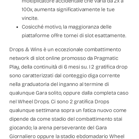
moltiplicatore accidentale che varia da 2x a
100x, aumenta significativamente le tue
vincite.
Cosicché motivo, la maggioranza delle
piattaforme offre tornei di slot esattamente.
Drops & Wins è un eccezionale combattimento
network di slot online promosso da Pragmatic
Play, della continuità di 6 mesi su. I 2 gratifica drop
sono caratterizzati dal conteggio diga corrente
nella graduatoria del inganno al termine di
qualunque Gara solito, oppure dalla completa caso
nel Wheel Drops. Ci sono 2 gratifica Drops
qualunque settimana sopra un fatica nuovo come
dipende da come stadio del combattimento stai
giocando; la arena perseverante del Gara
Giornaliero oppure la stadio ebdomadario Wheel