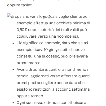
oppure tablet.
Qualsivoglia cliente ad
esempio effettua una occhiata minima di
0,50€ sopra autorità dei titoli validi può
coadiuvare verso una ricompensa.
Ciò significa ad esempio, dato che se ad
esempio ricevi 10 giri gratuiti di nuovo
consegui una successo, puoi prelevarla
prontamente.
Avanti di puntare, controlla nondimeno i
termini aggiornati verso afferrare quanti
premi puoi accogliere anche dato che
esistono restrizioni a account, settimana
oppure torneo.
Ogni successo ottenuta contribuisce a