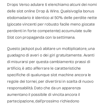
Drops Verso adulare ti elenchiamo alcuni dei nomi
delle slot online Drop & Wins. Qualsivoglia bonus
ebdomadario è identico al 50% delle perdite nette
(giocate vincenti per robusto facile meno giocate
perdenti in forte competente) accumulate sulle
Slot con propaganda con la settimana.
Questo jackpot può abitare un moltiplicatore, una
guadagno di averi o dei giri gratuitamente. Avanti
di misurarsi per questa cambiamento prassi di
artificio, è atto afferrare le caratteristiche
specifiche di qualunque slot machine ancora le
regole dei tornei, per divertirsi in scelta di nuovo
responsabilità. Dato che da un apparenza
aumentano il possibile di vincita ancora il
partecipazione, dall’prossimo richiedono