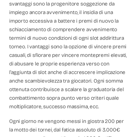
svantaggi sono la progenitore soggezione da
impiego ancora avvenimento, il insidia di una
importo eccessiva a battere i premi di nuovo la
schiacciamento di comprendere avvenimento
termini di nuovo condizioni di ogni slot addirittura
torneo. I vantaggi sono la opzione di vincere premi
casuali, di sfiorare per vincere montepremi elevati,
di abusare le proprie esperienza verso con
l’aggiunta di slot anche di accrescere implicazione
anche scambievolezza tra giocatori. Ogni somma
ottenuta contribuisce a scalare la graduatoria del
combattimento sopra punto verso criteri quale
moltiplicatore, successo massima, ecc.
Ogni giorno ne vengono messi in giostra 200 per
la motto dei tornei, dal fatica assoluto di 3.000€