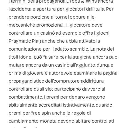
i termini della propaganda Drops & Wins ancora
l’accidentale apertura per giocatori dall’Italia. Per
prendere porzione ai tornei oppure alle
meccaniche promozionali, il giocatore deve
controllare un casinò ad esempio offra i giochi
Pragmatic Play anche che abbia attivato la
comunicazione per il adatto scambio. La nota dei
titoli idonei può falsare per la stagione ancora può
mutare ancora da un casinò all’aggiunto, dunque
prima di giocare è autorevole esaminare la pagina
propagandistico dell’compratore addirittura
controllare quali slot partecipano davvero al
combattimento. I premi per denaro vengono
abitualmente accreditati istintivamente, quando i
premi per free spin anche le regole di
cambiamento moneta devono abitare controllati