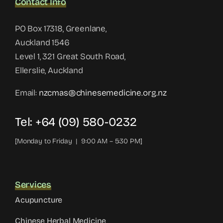
Contact Info
PO Box 17318, Greenlane,
Auckland 1546
Level 1, 321 Great South Road,
Ellerslie, Auckland
Email:
nzcmas@chinesemedicine.org.nz
Tel: +64 (09) 580-0232
[Monday to Friday | 9:00 AM – 5:30 PM]
Services
Acupuncture
Chinese Herbal Medicine