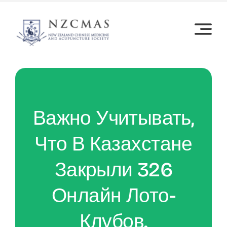
Skip
to
content
Важно Учитывать,
Что В Казахстане
Закрыли 326
Онлайн Лото-
Клубов.