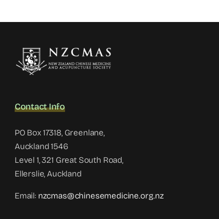
Contact Info
PO Box 17318, Greenlane,
Auckland 1546
Level 1, 321 Great South Road,
Ellerslie, Auckland
Email:
nzcmas@chinesemedicine.org.nz