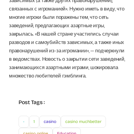
зависимых (а также других правонарушений),
связанных с игроманией». Нужно иметь в виду, что
многие игроки были поражены тем, что сеть
заведений, предлагающих азартные игры,
закрылась. «В нашей стране участились случаи
разводов и самоубийств зависимых, а также иных
правонарушений из-за игромании», — подчеркнули
в ведомствах. Новость о закрытии сети заведений,
занимающихся азартными играми, шокировала
множество любителей гэмблинга.
Post Tags :
-
1
casino
casino muchbetter
casino online
Education