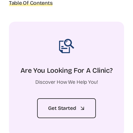
Table Of Contents
Are You Looking For A Clinic?
Discover How We Help You!
Get Started