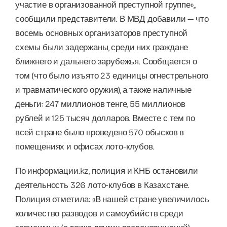
участие в организованной преступной группе»,,
сообщили представители. В МВД добавили — что
восемь основных организаторов преступной
схемы были задержаны, среди них граждане
ближнего и дальнего зарубежья. Сообщается о
том (что было изъято 23 единицы огнестрельного
и травматического оружия), а также наличные
деньги: 247 миллионов тенге, 55 миллионов
рублей и 125 тысяч долларов. Вместе с тем по
всей стране было проведено 570 обысков в
помещениях и офисах лото-клубов.
По информации.kz, полиция и КНБ остановили
деятельность 326 лото-клубов в Казахстане.
Полиция отметила: «В нашей стране увеличилось
количество разводов и самоубийств среди