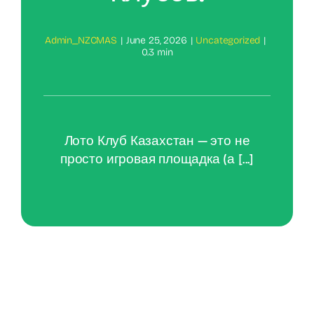
Admin_NZCMAS
|
June 25, 2026
|
Uncategorized
|
0.3 min
Лото Клуб Казахстан — это не
просто игровая площадка (а [...]