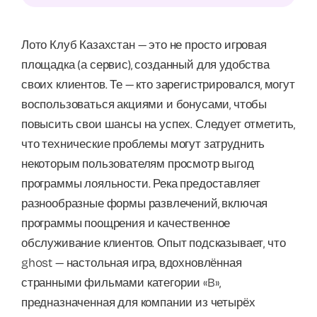
Лото Клуб Казахстан — это не просто игровая
площадка (а сервис), созданный для удобства
своих клиентов. Те — кто зарегистрировался, могут
воспользоваться акциями и бонусами, чтобы
повысить свои шансы на успех. Следует отметить,
что технические проблемы могут затруднить
некоторым пользователям просмотр выгод
программы лояльности. Река предоставляет
разнообразные формы развлечений, включая
программы поощрения и качественное
обслуживание клиентов.
Опыт подсказывает, что
ghost — настольная игра, вдохновлённая
странными фильмами категории «B»,
предназначенная для компании из четырёх