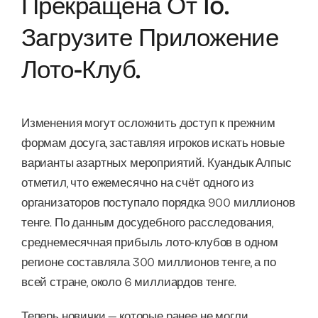
Прекращена От Io.
Загрузите Приложение
Лото-Клуб.
Изменения могут осложнить доступ к прежним
формам досуга, заставляя игроков искать новые
варианты азартных мероприятий. Куандык Алпыс
отметил, что ежемесячно на счёт одного из
организаторов поступало порядка 900 миллионов
тенге. По данным досудебного расследования,
среднемесячная прибыль лото-клубов в одном
регионе составляла 300 миллионов тенге, а по
всей стране, около 6 миллиардов тенге.
Теперь новички — которые ранее не могли