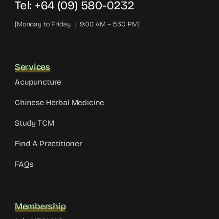
Tel: +64 (09) 580-0232
[Monday to Friday | 9:00 AM – 5:30 PM]
Services
Acupuncture
Chinese Herbal Medicine
Study TCM
Find A Practitioner
FAQs
Membership