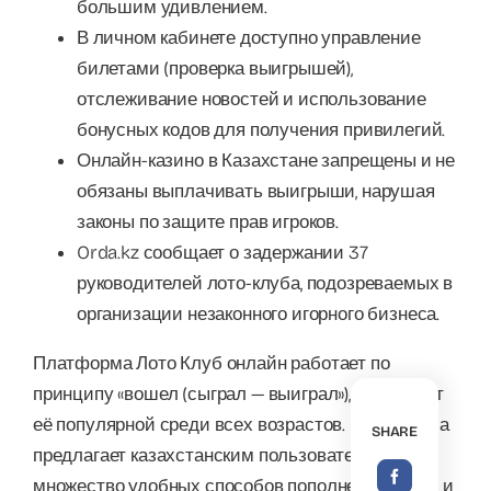
большим удивлением.
В личном кабинете доступно управление
билетами (проверка выигрышей),
отслеживание новостей и использование
бонусных кодов для получения привилегий.
Онлайн-казино в Казахстане запрещены и не
обязаны выплачивать выигрыши, нарушая
законы по защите прав игроков.
Orda.kz сообщает о задержании 37
руководителей лото-клуба, подозреваемых в
организации незаконного игорного бизнеса.
Платформа Лото Клуб онлайн работает по
принципу «вошел (сыграл — выиграл»), что делает
её популярной среди всех возрастов. Платформа
SHARE
предлагает казахстанским пользователям
множество удобных способов пополнения счёта и