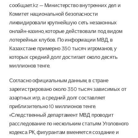
сообщает.kz — Министерство внутренних дел и
Комитет национальной безопасности
ликвидировали крупнейшую сеть незаконных
онлайн-казино, которые действовали под видом
лотерейных клубов. По информации МВД, в
Казахстане примерно 350 тысяч игроманов, у
которых средний долг достигает около десять
миллионов тенге.
Согласно официальным данным, в стране
зарегистрировано около 350 тысяч зависимых от
азартных игр, а средний долг составляет
приблизительно 10 миллионов тенге.
«Следственный департамент МВД проводит
расследование по нескольким статьям Уголовного
кодекса РК, фигурантам вменяется создание и