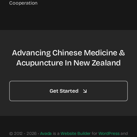
Cooperation
Advancing Chinese Medicine &
Acupuncture In New Zealand
Get Started
© 2012 - 2026 •
Avada
is a
Website Builder
for
WordPress
and