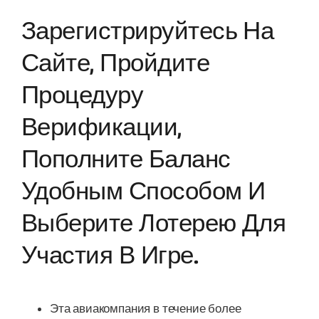
Зарегистрируйтесь На
Сайте, Пройдите
Процедуру
Верификации,
Пополните Баланс
Удобным Способом И
Выберите Лотерею Для
Участия В Игре.
Эта авиакомпания в течение более