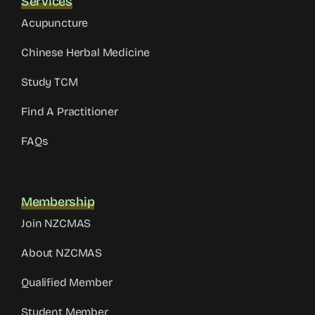
Services
Acupuncture
Chinese Herbal Medicine
Study TCM
Find A Practitioner
FAQs
Membership
Join NZCMAS
About NZCMAS
Qualified Member
Student Member