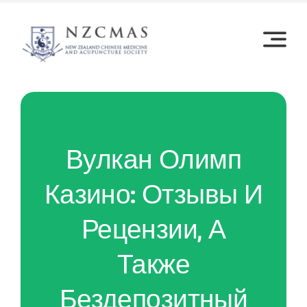
Skip
to
content
Вулкан Олимп
Казино: Отзывы И
Рецензии, А
Также
Бездепозитный