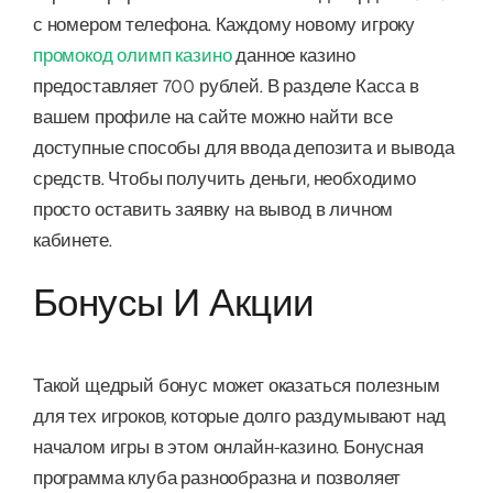
с номером телефона. Каждому новому игроку
промокод олимп казино
данное казино
предоставляет 700 рублей. В разделе Касса в
вашем профиле на сайте можно найти все
доступные способы для ввода депозита и вывода
средств. Чтобы получить деньги, необходимо
просто оставить заявку на вывод в личном
кабинете.
Бонусы И Акции
Такой щедрый бонус может оказаться полезным
для тех игроков, которые долго раздумывают над
началом игры в этом онлайн-казино. Бонусная
программа клуба разнообразна и позволяет