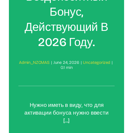
Бонус,
Действующий В
2026 Году.
Admin_NZCMAS
|
June 24, 2026
|
Uncategorized
|
0.1 min
Нужно иметь в виду, что для
активации бонуса нужно ввести
[...]