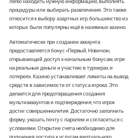
легко находить нужную информацию, выполнять
процедуры или выбирать развлечения. Это также
относится к выбору азартных игр, большинство из
которых были популярны ещё в наземных казино.
Автоматически при создании аккаунта
предоставляется бонус «Первый, Новичок»,
открывающий доступ к начальным бонусам, игре
на реальные деньги и участию в турнирах и
лотереях. Казино устанавливает лимиты на вывод
средств в зависимости от статуса игрока. Это
делается для предотвращения создания
мультиаккаунтов и подтверждения, что игрок
достиг совершеннолетия. Достаточно заполнить
форму, указать почту с паролем и согласиться с
условиями. Открытие счета необходимо для
получения доступа к услугам виртуального