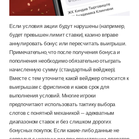
Если условия акции будут нарушены (например,
будет превышен лимит ставки), казино вправе
аннулировать бонус или пересчитать выигрыши.
Примечательно, что после получения бонуса и
пополнения необходимо обязательно отыграть
начисленную сумму (стандартный вейджер).
Вместе с тем уточните, какой вейджер относится к
выигрышам с фриспинов и каков срок для
выполнения условий. Многие игроки
предпочитают использовать тактику выбора
слотов с понятной механикой — адекватным
диапазоном ставок и без слишком дорогих
бонусных покупок. Если какие-либо данные не