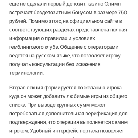
еще не сделали первый депозит, казино Олимп
встречает бездепозитным бонусом в размере 750
рублей. Помимо этого, на официальном сайте в
соответствующих разделах представлена полная
информация о правилах и условиях
гемблингового клуба. Общение с операторами
ведется на русском языке, что позволяет игроку
получать консультации без искажения
терминологии.
Вторая секция формируется по желанию игрока,
куда он может добавить любимые игры из общего
списка. При выводе крупных сумм может
потребоваться дополнительная верификация для
подтверждения, что операция выполняется самим
игроком. Удобный интерфейс портала позволяет