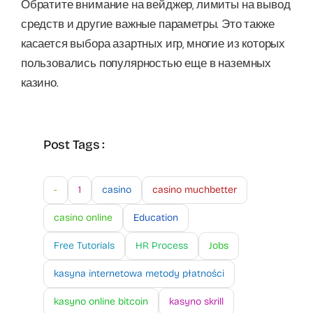
Обратите внимание на вейджер, лимиты на вывод
средств и другие важные параметры. Это также
касается выбора азартных игр, многие из которых
пользовались популярностью еще в наземных
казино.
Post Tags :
-
1
casino
casino muchbetter
casino online
Education
Free Tutorials
HR Process
Jobs
kasyna internetowa metody płatności
kasyno online bitcoin
kasyno skrill