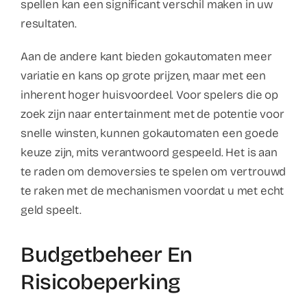
spellen kan een significant verschil maken in uw
resultaten.
Aan de andere kant bieden gokautomaten meer
variatie en kans op grote prijzen, maar met een
inherent hoger huisvoordeel. Voor spelers die op
zoek zijn naar entertainment met de potentie voor
snelle winsten, kunnen gokautomaten een goede
keuze zijn, mits verantwoord gespeeld. Het is aan
te raden om demoversies te spelen om vertrouwd
te raken met de mechanismen voordat u met echt
geld speelt.
Budgetbeheer En
Risicobeperking