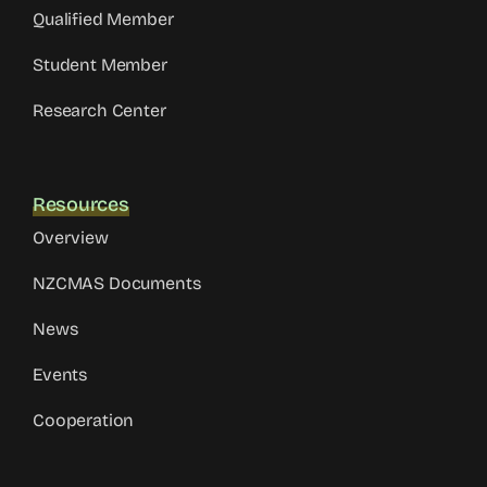
Qualified Member
Student Member
Research Center
Resources
Overview
NZCMAS Documents
News
Events
Cooperation