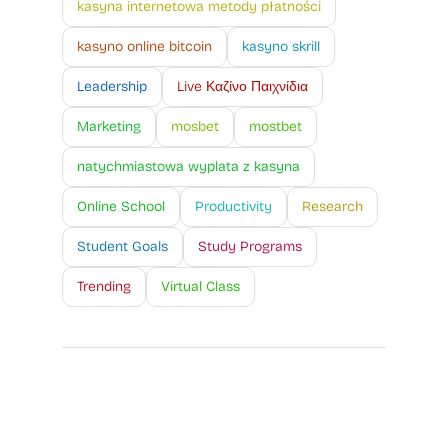
kasyna internetowa metody płatności
kasyno online bitcoin
kasyno skrill
Leadership
Live Καζίνο Παιχνίδια
Marketing
mosbet
mostbet
natychmiastowa wyplata z kasyna
Online School
Productivity
Research
Student Goals
Study Programs
Trending
Virtual Class