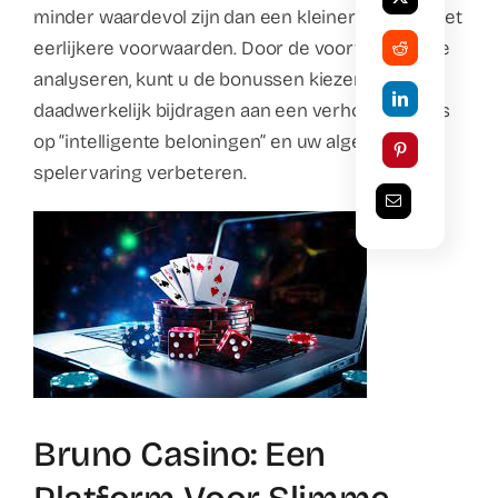
minder waardevol zijn dan een kleinere bonus met
eerlijkere voorwaarden. Door de voorwaarden te
analyseren, kunt u de bonussen kiezen die
daadwerkelijk bijdragen aan een verhoogde kans
op “intelligente beloningen” en uw algemene
spelervaring verbeteren.
Bruno Casino: Een