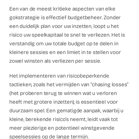
Een van de meest kritieke aspecten van elke
gokstrategie is effectief budgetbeheer. Zonder
een duidelijk plan voor uw inzetten, loopt u het
risico uw speelkapitaal te snel te verliezen. Het is
verstandig om uw totale budget op te delen in
kleinere sessies en een limiet in te stellen voor
zowel winsten als verliezen per sessie.
Het implementeren van risicobeperkende
tactieken, zoals het vermijden van “chasing losses”
(het proberen terug te winnen wat u verloren
heeft met grotere inzetten), is essentieel voor
duurzaam spel. Een gematigde aanpak, waarbij u
kleine, berekende risico’s neemt, leidt vaak tot
meer plezierige en potentieel winstgevende
speelsessies op de lange termijn.