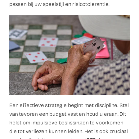
passen bij uw speelstijl en risicotolerantie.
Een effectieve strategie begint met discipline. Stel
van tevoren een budget vast en houd u eraan. Dit
helpt om impulsieve beslissingen te voorkomen
die tot verliezen kunnen leiden. Het is ook cruciaal